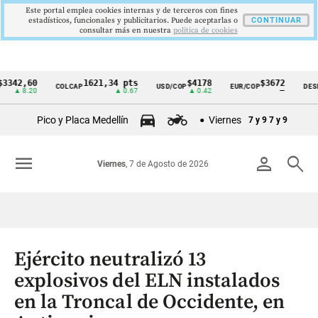
Este portal emplea cookies internas y de terceros con fines
estadísticos, funcionales y publicitarios. Puede aceptarlas o
CONTINUAR
consultar más en nuestra
politica de cookies
,60
1621,34 pts
$4178
$3672
COLCAP
USD/COP
EUR/COP
DESEMPLE
Cintillo
8.20
▲ 0.67
▲ 0.42
—
de
Pico y Placa Medellín
Viernes
7 y 9
7 y 9
indicadores
económicos
menu
person
search
Viernes
, 7 de Agosto de 2026
Colombia
Ejército neutralizó 13
explosivos del ELN instalados
en la Troncal de Occidente, en