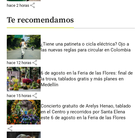
share
hace 2 horas
Te recomendamos
¿Tiene una patineta o cicla eléctrica? Ojo a
las nuevas reglas para circular en Colombia
share
hace 12 horas
6 de agosto en la Feria de las Flores: final de
la trova, tablados gratis y más planes en
Medellín
share
hace 15 horas
Concierto gratuito de Arelys Henao, tablado
en el Centro y recorridos por Santa Elena
este 6 de agosto en la Feria de las Flores
share