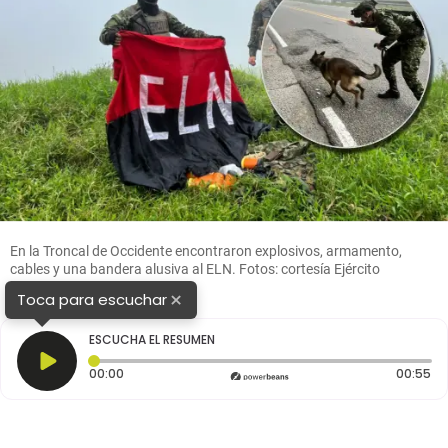
En la Troncal de Occidente encontraron explosivos, armamento,
cables y una bandera alusiva al ELN. Fotos: cortesía Ejército
nacional.
×
Toca para escuchar
ESCUCHA EL RESUMEN
Tiempo transcurrido: 0 segundos
Du
00:00
00:55