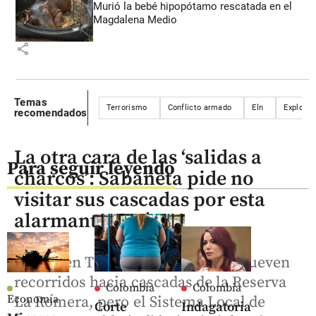
Murió la bebé hipopótamo rescatada en el
Magdalena Medio
share
Temas
Terrorismo
Conflicto armado
Eln
Explosiv
recomendados
La otra cara de las ‘salidas a
Para seguir leyendo
charcos’: Sabaneta pide no
visitar sus cascadas por esta
alarmante razón
Videos en TikTok y YouTube promueven
recorridos hacia cascadas de la Reserva
Colombia
Colombia
Economía
La Romera, pero el Sistema Local de
Corte
Indagatoria