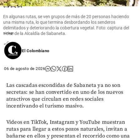
doblete y
ya es el
goleador
En algunas rutas, se ven grupos de más de 20 personas haciendo
de la
una misma ruta, lo que termina desbordando los senderos
Leagues
delimitados y deteriorando la cobertura vegetal. Foto: captura del
Cup
video de la Alcaldía de Sabaneta.
share
El Colombiano
06 de agosto de 2026
Las cascadas escondidas de Sabaneta ya no son
secretas: se han convertido en uno de los nuevos
atractivos que circulan en redes sociales
incentivando el turismo masivo.
Videos en TikTok, Instagram y YouTube muestran
rutas para llegar a estos pozos naturales, invitan a
bañarse en ellos y presentan el recorrido como una