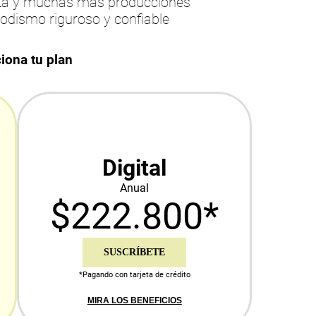
esta y muchas más producciones
iodismo riguroso y confiable
iona tu plan
Digital
Anual
$222.800*
SUSCRÍBETE
*Pagando con tarjeta de crédito
MIRA LOS BENEFICIOS