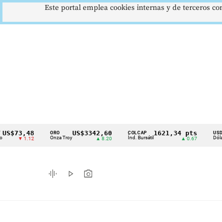
Este portal emplea cookies internas y de terceros con
3,48
US$3342,60
1621,34 pts
$
ORO
COLCAP
USD/COP
Cintillo
Onza Troy
Índ. Bursátil
Dólar Spot
 1.12
▲ 8.20
▲ 0.67
▲
de
indicadores
graphic_eq
play_arrow
photo_camera
económicos
Colombia