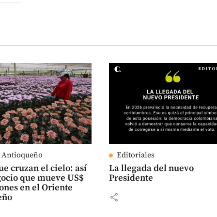
e Antioqueño
Editoriales
ue cruzan el cielo: así
La llegada del nuevo
egocio que mueve US$
Presidente
ones en el Oriente
share
eño