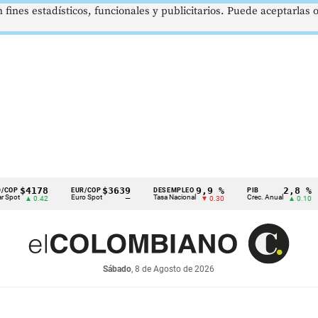
 fines estadísticos, funcionales y publicitarios. Puede aceptarlas
4178
$3639
9,9 %
2,8 %
EUR/COP
DESEMPLEO
PIB
TR
Euro Spot
Tasa Nacional
Crec. Anual
Tas
 0.42
—
▼ 0.30
▲ 0.10
Sábado
, 8 de Agosto de 2026