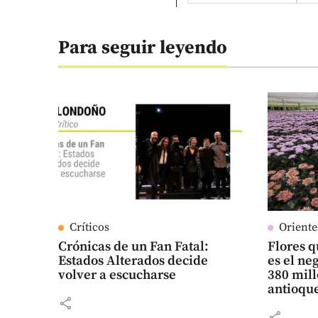
Para seguir leyendo
Críticos
Orient
Crónicas de un Fan Fatal:
Flores q
Estados Alterados decide
es el n
volver a escucharse
380 mill
antioqu
share
share