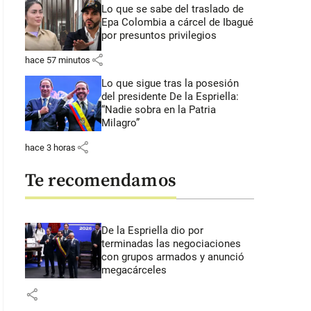
Lo que se sabe del traslado de
Epa Colombia a cárcel de Ibagué
por presuntos privilegios
share
hace 57 minutos
Lo que sigue tras la posesión
del presidente De la Espriella:
“Nadie sobra en la Patria
Milagro”
share
hace 3 horas
Te recomendamos
De la Espriella dio por
terminadas las negociaciones
con grupos armados y anunció
megacárceles
share