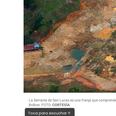
La Serranía de San Lucas es una franja que comprende
Bolívar. FOTO:
CORTESÍA
×
Toca para escuchar