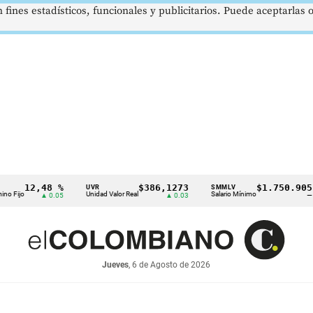
 fines estadísticos, funcionales y publicitarios. Puede aceptarlas
12,48 %
$386,1273
$1.750.905
UVR
SMMLV
B
Unidad Valor Real
Salario Mínimo
Pe
▲ 0.05
▲ 0.03
—
Jueves
, 6 de Agosto de 2026