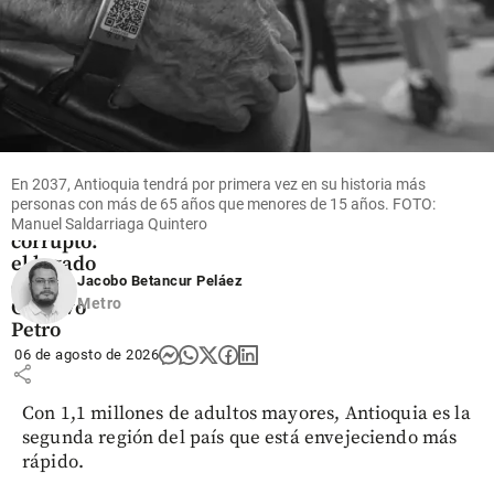
share
Columnistas
El
En 2037, Antioquia tendrá por primera vez en su historia más
gobierno
personas con más de 65 años que menores de 15 años. FOTO:
más
Manuel Saldarriaga Quintero
corrupto:
el legado
Jacobo Betancur Peláez
de
Metro
Gustavo
Petro
06 de agosto de 2026
share
Con 1,1 millones de adultos mayores, Antioquia es la
segunda región del país que está envejeciendo más
rápido.