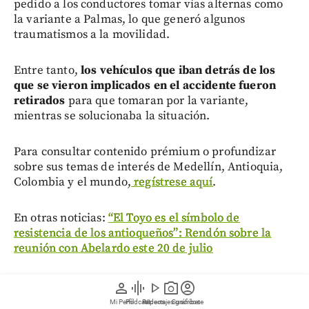
pedido a los conductores tomar vías alternas como
la variante a Palmas, lo que generó algunos
traumatismos a la movilidad.
Entre tanto,
los vehículos que iban detrás de los
que se vieron implicados en el accidente fueron
retirados
para que tomaran por la variante,
mientras se solucionaba la situación.
Para consultar contenido prémium o profundizar
sobre sus temas de interés de Medellín, Antioquia,
Colombia y el mundo,
regístrese aquí
.
En otras noticias:
“El Toyo es el símbolo de
resistencia de los antioqueños”: Rendón sobre la
reunión con Abelardo este 20 de julio
Bloque de preguntas y respuestas
person
graphic_eq
play_arrow
photo_camera
account_circle
Mi Perfil
Pódcast
Reportajes gráficos
Videos
Suscríbete