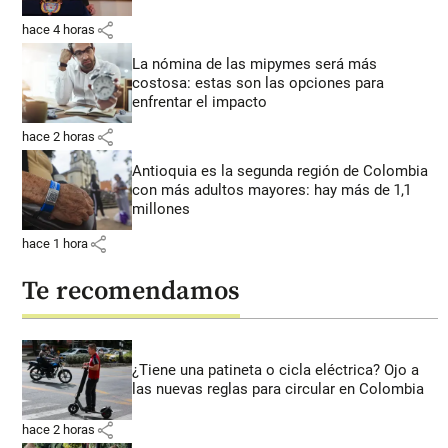
share
hace 4 horas
La nómina de las mipymes será más
costosa: estas son las opciones para
enfrentar el impacto
share
hace 2 horas
Antioquia es la segunda región de Colombia
con más adultos mayores: hay más de 1,1
millones
share
hace 1 hora
Te recomendamos
¿Tiene una patineta o cicla eléctrica? Ojo a
las nuevas reglas para circular en Colombia
share
hace 2 horas