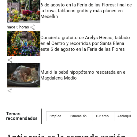
6 de agosto en la Feria de las Flores: final de
la trova, tablados gratis y más planes en
Medellín
share
hace 5 horas
Concierto gratuito de Arelys Henao, tablado
en el Centro y recorridos por Santa Elena
este 6 de agosto en la Feria de las Flores
share
Murió la bebé hipopótamo rescatada en el
Magdalena Medio
share
Temas
Empleo
Educación
Turismo
Antioquia
recomendados