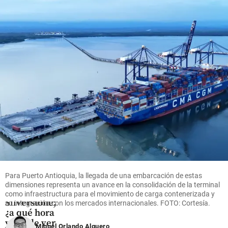
entre ellas,
Argentina:
sus abuelos
“Quiero
salir por la
share
puerta
hace 9 horas
grande”
share
Deportes
Una mala
clasificación
obliga a
David
Para Puerto Antioquia, la llegada de una embarcación de estas
Alonso a
dimensiones representa un avance en la consolidación de la terminal
remontar en
como infraestructura para el movimiento de carga contenerizada y
Silverstone;
su integración con los mercados internacionales. FOTO: Cortesía.
¿a qué hora
y dónde ver
Miguel Orlando Alguero