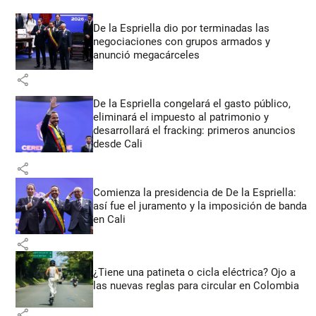
De la Espriella dio por terminadas las
negociaciones con grupos armados y
anunció megacárceles
share
De la Espriella congelará el gasto público,
eliminará el impuesto al patrimonio y
desarrollará el fracking: primeros anuncios
desde Cali
share
Comienza la presidencia de De la Espriella:
así fue el juramento y la imposición de banda
en Cali
share
¿Tiene una patineta o cicla eléctrica? Ojo a
las nuevas reglas para circular en Colombia
share