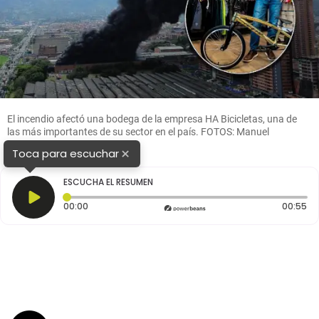
El incendio afectó una bodega de la empresa HA Bicicletas, una de
las más importantes de su sector en el país. FOTOS: Manuel
Saldarriaga y Jaime Pérez
×
Toca para escuchar
ESCUCHA EL RESUMEN
Tiempo transcurrido: 0 segundos
Du
00:00
00:55