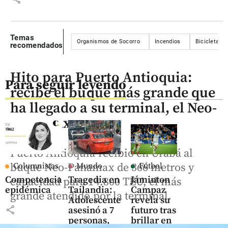
Temas
Organismos de Socorro
Incendios
Bicicletas
recomendados
Hito para Puerto Antioquia:
Para seguir leyendo
recibe el buque más grande que
ha llegado a su terminal, el Neo-
Panamax
Puerto Antioquia recibió en Urabá al
buque Neo-Panamax de 366 metros y
Columnistas
Mundo
Fútbol
Competencia
Tragedia en
Jáminton
capacidad para 14.800 TEU, el más
epidémica
Tailandia:
Campaz
grande atendido por la terminal.
Adolescente
revela su
share
asesinó a 7
futuro tras
personas,
brillar en