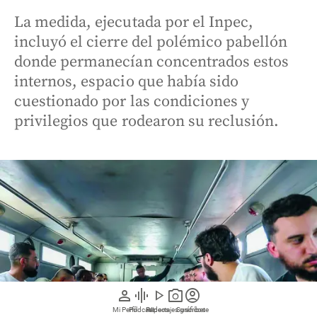
La medida, ejecutada por el Inpec,
incluyó el cierre del polémico pabellón
donde permanecían concentrados estos
internos, espacio que había sido
cuestionado por las condiciones y
privilegios que rodearon su reclusión.
person
graphic_eq
play_arrow
photo_camera
account_circle
Mi Perfil
Pódcast
Reportajes gráficos
Videos
Suscríbete