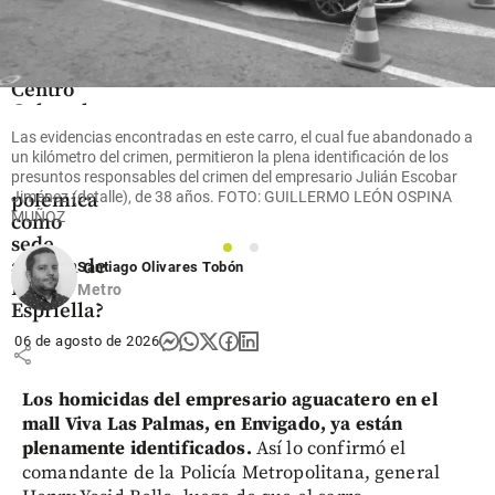
Colombia
¿Qué es el
Centro
Cultural
de Cali y
Las evidencias encontradas en este carro, el cual fue abandonado a
por qué
un kilómetro del crimen, permitieron la plena identificación de los
generó
presuntos responsables del crimen del empresario Julián Escobar
Jiménez (detalle), de 38 años. FOTO: GUILLERMO LEÓN OSPINA
polémica
MUÑOZ
como
sede
1
2
alterna de
Santiago Olivares Tobón
De La
Metro
Espriella?
06 de agosto de 2026
share
Los homicidas del empresario aguacatero en el
mall Viva Las Palmas, en Envigado, ya están
plenamente identificados.
Así lo confirmó el
comandante de la Policía Metropolitana, general