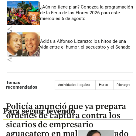
¿Aún no tiene plan? Conozca la programación
de la Feria de las Flores 2026 para este
miércoles 5 de agosto
share
Adiós a Alfonso Lizarazo: los hitos de una
vida entre el humor, el secuestro y el Senado
share
Temas
Actividades ilegales
Hurto
Rionegro
recomendados
Policía anunció que ya prepara
Para seguir leyendo
órdenes de captura contra los
sicarios de empresario
aguacatero en mall de Envigado