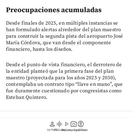
Preocupaciones acumuladas
Desde finales de 2025, en múltiples instancias se
han formulado alertas alrededor del plan maestro
para construir la segunda pista del aeropuerto José
María Córdova, que van desde el componente
financiero, hasta los diseños.
Desde el punto de vista financiero, el derrotero de
la entidad planteó que la primera fase del plan
maestro (proyectada para los años 2025 y 2030),
contemplaba un contrato tipo “llave en mano”, que
fue duramente cuestionado por congresistas como
Esteban Quintero.
Medellín
person
graphic_eq
play_arrow
photo_camera
account_circle
Escándalo por rumba con cantante
Mi Perfil
Pódcast
Reportajes gráficos
Videos
Suscríbete