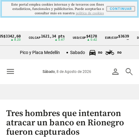
Este portal emplea cookies internas y de terceros con fines
estadísticos, funcionales y publicitarios. Puede aceptarlas o
CONTINUAR
consultar más en nuestra
politica de cookies
342,60
1621,34 pts
$4178
$3639
COLCAP
USD/COP
EUR/COP
DESEM
Cintillo
▲ 8.20
▲ 0.67
▲ 0.42
—
de
Pico y Placa Medellín
Sabado
no
no
indicadores
económicos
menu
person
search
Sábado
, 8 de Agosto de 2026
Colombia
Tres hombres que intentaron
atracar un banco en Rionegro
fueron capturados