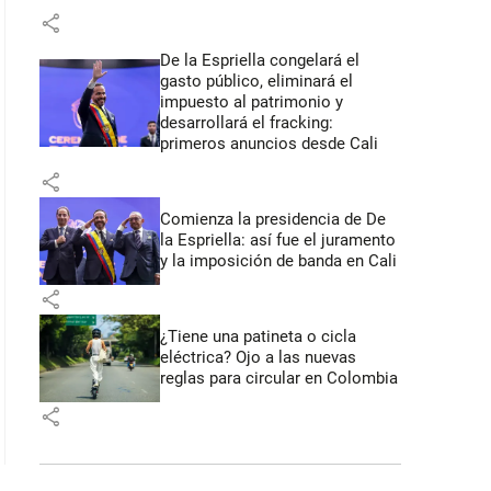
share
De la Espriella congelará el
gasto público, eliminará el
impuesto al patrimonio y
desarrollará el fracking:
primeros anuncios desde Cali
share
Comienza la presidencia de De
la Espriella: así fue el juramento
y la imposición de banda en Cali
share
¿Tiene una patineta o cicla
eléctrica? Ojo a las nuevas
reglas para circular en Colombia
share