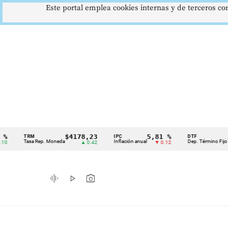
Este portal emplea cookies internas y de terceros con
$4178,23
5,81 %
12,48
TRM
IPC
DTF
Cintillo
Tasa Rep. Moneda
Inflación anual
Dep. Término Fijo
▲ 0.42
▼ 0.12
▲ 0
de
indicadores
graphic_eq
play_arrow
photo_camera
económicos
Colombia