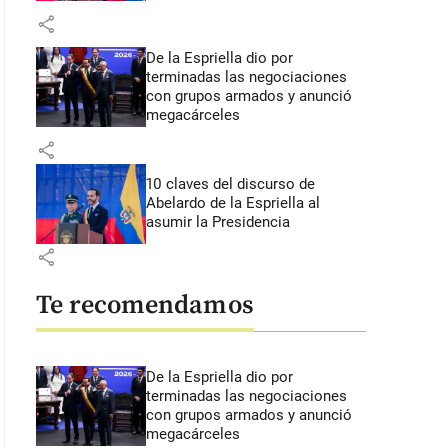
share
De la Espriella dio por
terminadas las negociaciones
con grupos armados y anunció
megacárceles
share
10 claves del discurso de
Abelardo de la Espriella al
asumir la Presidencia
share
Te recomendamos
De la Espriella dio por
terminadas las negociaciones
con grupos armados y anunció
megacárceles