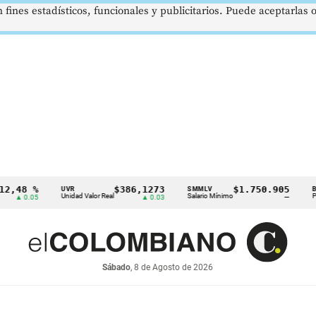
 fines estadísticos, funcionales y publicitarios. Puede aceptarlas
 %
$386,1273
$1.750.905
U
UVR
SMMLV
BRENT
Unidad Valor Real
Salario Mínimo
Petróleo
.05
▲ 0.03
—
Sábado
, 8 de Agosto de 2026