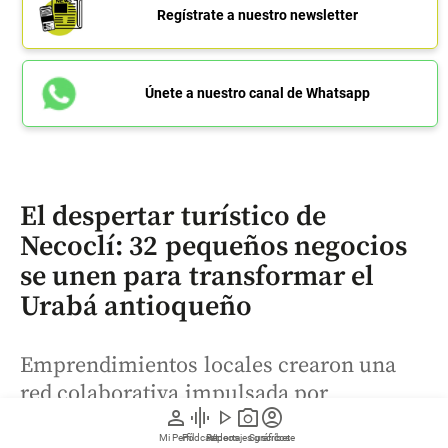
Regístrate a nuestro newsletter
Únete a nuestro canal de Whatsapp
El despertar turístico de
Necoclí: 32 pequeños negocios
se unen para transformar el
Urabá antioqueño
Emprendimientos locales crearon una
red colaborativa impulsada por
person
graphic_eq
play_arrow
photo_camera
account_circle
Work4Progress para fortalecer el turismo
Mi Perfil
Pódcast
Reportajes gráficos
Videos
Suscríbete