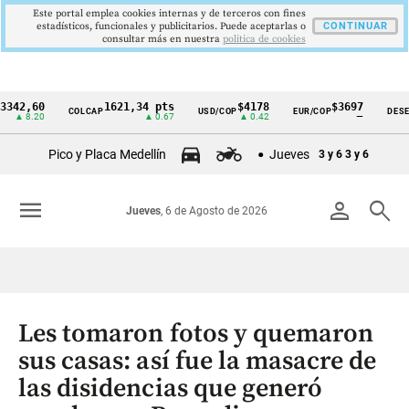
Este portal emplea cookies internas y de terceros con fines
estadísticos, funcionales y publicitarios. Puede aceptarlas o
CONTINUAR
consultar más en nuestra
politica de cookies
,60
1621,34 pts
$4178
$3697
COLCAP
USD/COP
EUR/COP
DESEMPLE
Cintillo
.20
▲ 0.67
▲ 0.42
—
de
Pico y Placa Medellín
Jueves
3 y 6
3 y 6
indicadores
económicos
menu
person
search
Jueves
, 6 de Agosto de 2026
Colombia
Les tomaron fotos y quemaron
sus casas: así fue la masacre de
las disidencias que generó