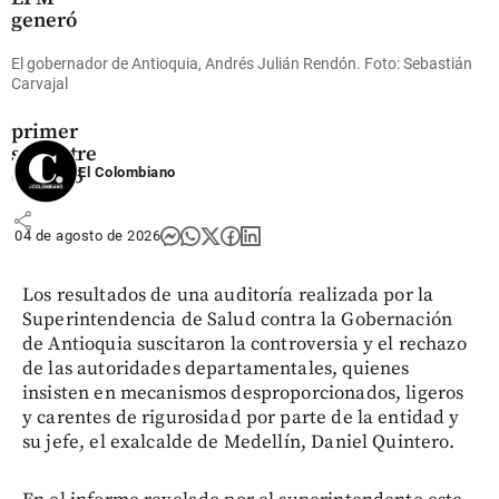
generó
ganancias
de $3,2
El gobernador de Antioquia, Andrés Julián Rendón. Foto: Sebastián
billones
Carvajal
durante el
primer
semestre
de 2026
El Colombiano
share
04 de agosto de 2026
Los resultados de una auditoría realizada por la
Superintendencia de Salud contra la Gobernación
de Antioquia suscitaron la controversia y el rechazo
de las autoridades departamentales, quienes
insisten en mecanismos desproporcionados, ligeros
y carentes de rigurosidad por parte de la entidad y
su jefe, el exalcalde de Medellín, Daniel Quintero.