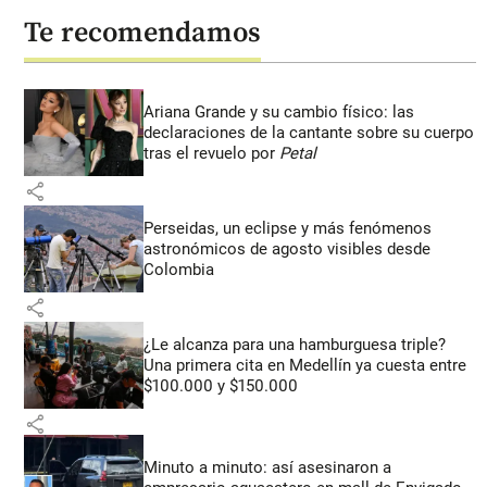
Te recomendamos
Ariana Grande y su cambio físico: las
declaraciones de la cantante sobre su cuerpo
tras el revuelo por
Petal
share
Perseidas, un eclipse y más fenómenos
astronómicos de agosto visibles desde
Colombia
share
¿Le alcanza para una hamburguesa triple?
Una primera cita en Medellín ya cuesta entre
$100.000 y $150.000
share
Minuto a minuto: así asesinaron a