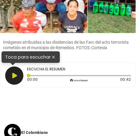
Imágenes atribuidas a las disidencias de las Farc del acto terrorista
cometido en el municipio de Remedios. FOTOS: Cortesía
×
Toca para escuchar
ESCUCHA EL RESUMEN
Tiempo transcurrido: 0 segundos
Du
00:00
00:42
El Colombiano