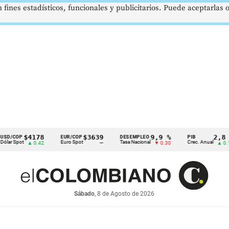
 fines estadísticos, funcionales y publicitarios. Puede aceptarlas
$4178
$3639
9,9 %
2,8 %
EUR/COP
DESEMPLEO
PIB
Euro Spot
Tasa Nacional
Crec. Anual
T
▲ 0.42
—
▼ 0.30
▲ 0.10
Sábado
, 8 de Agosto de 2026