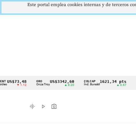
Este portal emplea cookies internas y de terceros con
73,48
US$3342,60
1621,34 pts
ORO
COLCAP
USD/COP
Cintillo
Onza Troy
Índ. Bursátil
Dólar Spot
▼ 1.12
▲ 8.20
▲ 0.67
de
indicadores
graphic_eq
play_arrow
photo_camera
económicos
Colombia