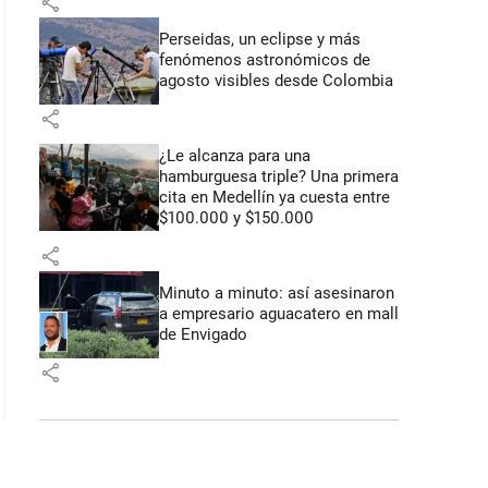
share
Perseidas, un eclipse y más
fenómenos astronómicos de
agosto visibles desde Colombia
share
¿Le alcanza para una
hamburguesa triple? Una primera
cita en Medellín ya cuesta entre
$100.000 y $150.000
share
Minuto a minuto: así asesinaron
a empresario aguacatero en mall
de Envigado
share