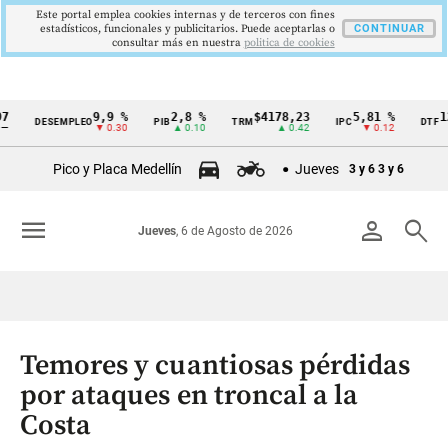
Este portal emplea cookies internas y de terceros con fines
estadísticos, funcionales y publicitarios. Puede aceptarlas o
CONTINUAR
consultar más en nuestra
politica de cookies
9,9 %
2,8 %
$4178,23
5,81 %
12,48 
DESEMPLEO
PIB
TRM
IPC
DTF
Cintillo
▼ 0.30
▲ 0.10
▲ 0.42
▼ 0.12
▲ 0.
de
Pico y Placa Medellín
Jueves
3 y 6
3 y 6
indicadores
económicos
menu
person
search
Jueves
, 6 de Agosto de 2026
Colombia
Temores y cuantiosas pérdidas
por ataques en troncal a la
Costa