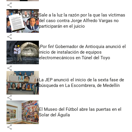
share
Sale a la luz la razón por la que las víctimas
del caso contra Jorge Alfredo Vargas no
participarán en el juicio
share
¡Por fin! Gobernador de Antioquia anunció el
inicio de instalación de equipos
electromecánicos en Túnel del Toyo
share
La JEP anunció el inicio de la sexta fase de
búsqueda en La Escombrera, de Medellín
share
El Museo del Fútbol abre las puertas en el
Solar del Águila
share