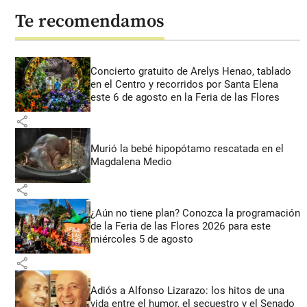
Te recomendamos
Concierto gratuito de Arelys Henao, tablado
en el Centro y recorridos por Santa Elena
este 6 de agosto en la Feria de las Flores
share
Murió la bebé hipopótamo rescatada en el
Magdalena Medio
share
¿Aún no tiene plan? Conozca la programación
de la Feria de las Flores 2026 para este
miércoles 5 de agosto
share
Adiós a Alfonso Lizarazo: los hitos de una
vida entre el humor, el secuestro y el Senado