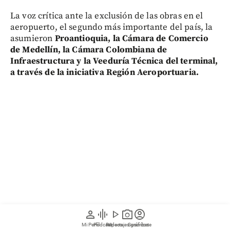
La voz crítica ante la exclusión de las obras en el
aeropuerto, el segundo más importante del país, la
asumieron
Proantioquia, la Cámara de Comercio
de Medellín, la Cámara Colombiana de
Infraestructura y la Veeduría Técnica del terminal,
a través de la iniciativa Región Aeroportuaria.
person
graphic_eq
play_arrow
photo_camera
account_circle
Mi Perfil
Pódcast
Reportajes gráficos
Videos
Suscríbete