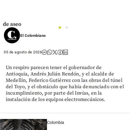
riesgos
del nuevo
marco
tarifario
de aseo
1
2
share
El Colombiano
05 de agosto de 2026
Un respiro parecen tener el gobernador de
Antioquia, Andrés Julián Rendón, y el alcalde de
Medellín, Federico Gutiérrez con las obras del túnel
del Toyo, y el obstáculo que había denunciado con el
incumplimiento, por parte del Invías, en la
instalación de los equipos electromecánicos.
Colombia