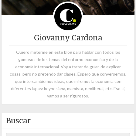
Giovanny Cardona
Quiero meterme en este blog para hablar con todos los
gomosos de los temas del entorno económico y de la
economía internacional. Voy a tratar de guiar, de explicar
cosas, pero no pretendo dar clases. Espero que conversemos,
que intercambiemos ideas, que miremos la economía con
diferentes lupas: keynesiana, marxista, neoliberal, etc. Eso sí,
vamos a ser rigurosos.
Buscar