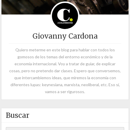
Giovanny Cardona
Quiero meterme en este blog para hablar con todos los
gomosos de los temas del entorno económico y de la
economía internacional. Voy a tratar de guiar, de explicar
cosas, pero no pretendo dar clases. Espero que conversemos,
que intercambiemos ideas, que miremos la economía con
diferentes lupas: keynesiana, marxista, neoliberal, etc. Eso sí,
vamos a ser rigurosos.
Buscar