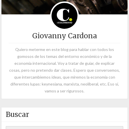
Giovanny Cardona
Quiero meterme en este blog para hablar con todos los
gomosos de los temas del entorno económico y de la
economía internacional. Voy a tratar de guiar, de explicar
cosas, pero no pretendo dar clases. Espero que conversemos,
que intercambiemos ideas, que miremos la economía con
diferentes lupas: keynesiana, marxista, neoliberal, etc. Eso sí,
vamos a ser rigurosos.
Buscar