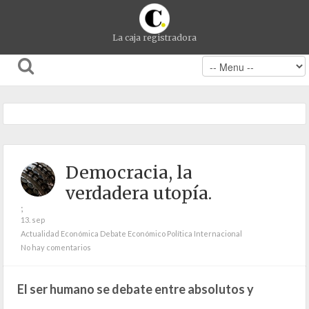
La caja registradora
Democracia, la
verdadera utopía.
;
13. sep
Actualidad Económica
Debate Económico
Política Internacional
No hay comentarios
El ser humano se debate entre absolutos y