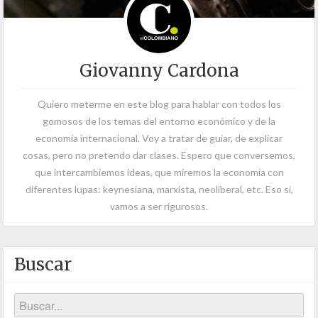
Giovanny Cardona
Quiero meterme en este blog para hablar con todos los
gomosos de los temas del entorno económico y de la
economía internacional. Voy a tratar de guiar, de explicar
cosas, pero no pretendo dar clases. Espero que conversemos,
que intercambiemos ideas, que miremos la economía con
diferentes lupas: keynesiana, marxista, neoliberal, etc. Eso sí,
vamos a ser rigurosos.
Buscar