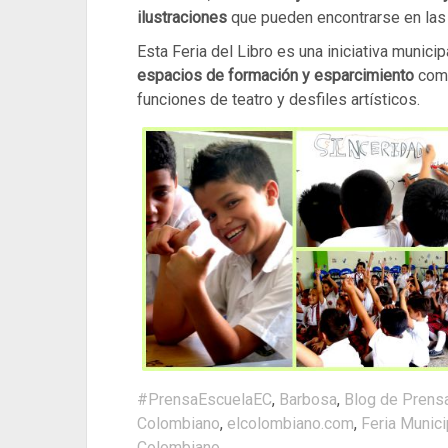
ilustraciones
que pueden encontrarse en las 
Esta Feria del Libro es una iniciativa munici
espacios de formación y esparcimiento
como
funciones de teatro y desfiles artísticos.
#PrensaEscuelaEC
,
Barbosa
,
Blog de Prens
Colombiano
,
elcolombiano.com
,
Feria Munici
Colombiano