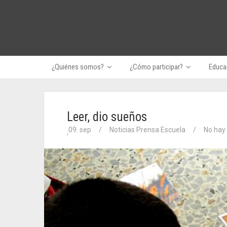
¿Quiénes somos?
¿Cómo participar?
Educac
Leer, dio sueños
09. sep
/
Noticias Prensa Escuela
/
No hay
;