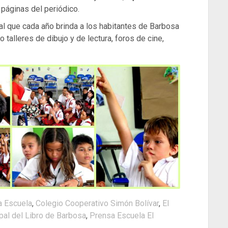
páginas del periódico.
pal que cada año brinda a los habitantes de Barbosa
 talleres de dibujo y de lectura, foros de cine,
a Escuela
,
Colegio Cooperativo Simón Bolívar
,
El
pal del Libro de Barbosa
,
Prensa Escuela El