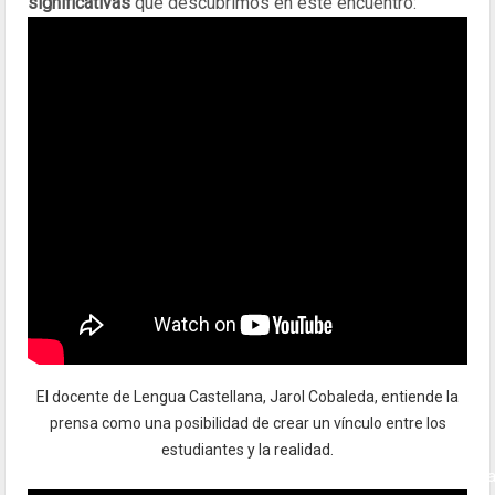
significativas
que descubrimos en este encuentro:
El docente de Lengua Castellana, Jarol Cobaleda, entiende la
prensa como una posibilidad de crear un vínculo entre los
estudiantes y la realidad.
aaaaaaaaaaaaaaaaaaaaaaaaaaaaaaaaaaaaaaaaaaaaaaaaaaaa