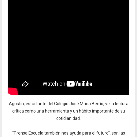
Agustín, estudiante del Colegio José María Berrío, ve la lectura
crítica como una herramienta y un hábito importante de su
cotidianidad.
aaaaaaaaaaaaaaaaaaaaaaaaaaaaaaaaaaaaaaaaaaaaaaaa
“Prensa Escuela también nos ayuda para el futuro”, son las