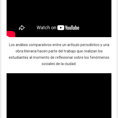
Los análisis comparativos entre un artículo periodístico y una
obra literaria hacen parte del trabajo que realizan los
estudiantes al momento de reflexionar sobre los fenómenos
sociales de la ciudad.
aaaaaaaaaaaaaaaaaaaaaaaaaaaaaaaaaaaaaaaa