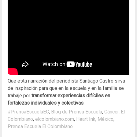
Que esta narración del periodista Santiago Castro sirva
de inspiración para que en la escuela y en la familia se
trabaje por
transformar experiencias difíciles en
fortalezas individuales y colectivas
.
#PrensaEscuelaEC
,
Blog de Prensa Escuela
,
Cáncer
,
El
Colombiano
,
elcolombiano.com
,
Heart Ink
,
México
,
Prensa Escuela El Colombiano