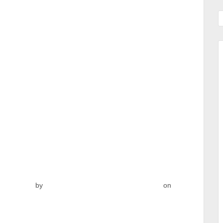
articipar
by
Prensa Escuela EL COLOMBIANO
on