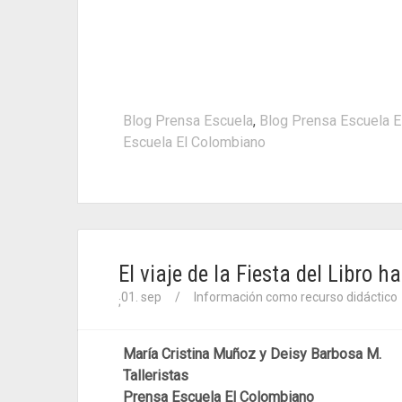
Blog Prensa Escuela
,
Blog Prensa Escuela E
Escuela El Colombiano
El viaje de la Fiesta del Libro
01. sep
/
Información como recurso didáctico
;
María Cristina Muñoz y Deisy Barbosa M.
Talleristas
Prensa Escuela El Colombiano