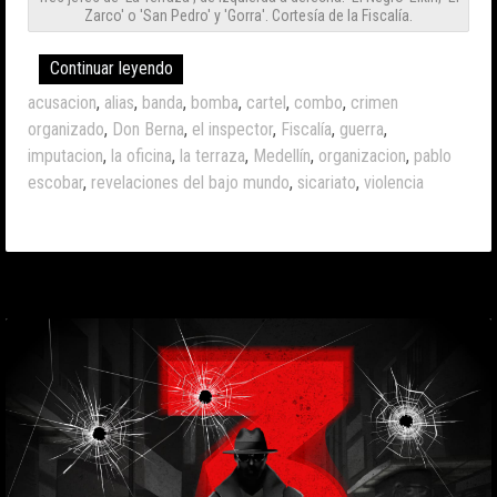
Zarco' o 'San Pedro' y 'Gorra'. Cortesía de la Fiscalía.
Continuar leyendo
acusacion
,
alias
,
banda
,
bomba
,
cartel
,
combo
,
crimen
organizado
,
Don Berna
,
el inspector
,
Fiscalía
,
guerra
,
imputacion
,
la oficina
,
la terraza
,
Medellín
,
organizacion
,
pablo
escobar
,
revelaciones del bajo mundo
,
sicariato
,
violencia