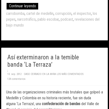
Continuar leyendo
carrobomba
,
cartel de medellin
,
corrupción
,
el inspector
,
los
pepes
,
narcotráfico
,
pablo escobar
,
podcast
,
revelaciones del
bajo mundo
Así exterminaron a la temible
banda ‘La Terraza’
;
10. sep. 2012
CASO CERRADO
EN LA MIRA
LOS MÁS COMENTADOS
124 comentarios
Una de las organizaciones criminales más brutales que golpeó a
Medellín y Colombia en su historia reciente, fue sin duda
alguna ‘La Terraza’, una
confederación de bandas
del Valle de