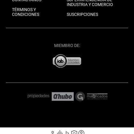
INDUSTRIA Y COMERCIO
TÉRMINOS Y
CONDICIONES
SUSCRIPCIONES
MIEMBRO DE:
person
graphic_eq
play_arrow
photo_camera
account_circle