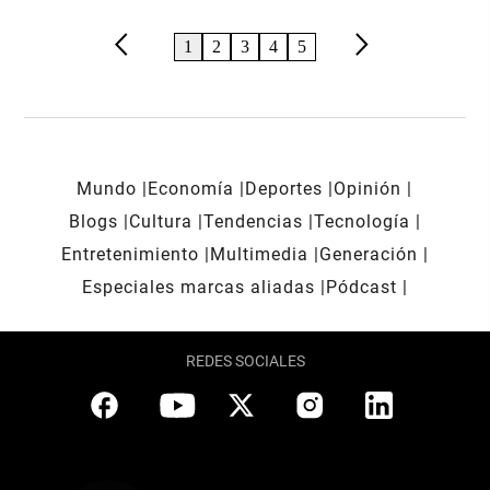
arrow_back_ios
arrow_forward_ios
1
2
3
4
5
Mundo
Economía
Deportes
Opinión
Blogs
Cultura
Tendencias
Tecnología
Entretenimiento
Multimedia
Generación
Especiales marcas aliadas
Pódcast
REDES SOCIALES