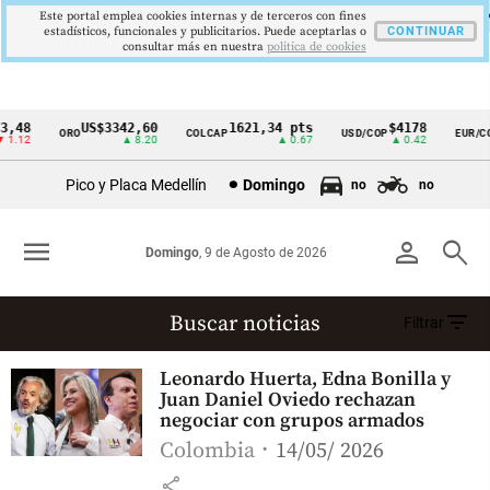
Este portal emplea cookies internas y de terceros con fines
estadísticos, funcionales y publicitarios. Puede aceptarlas o
CONTINUAR
consultar más en nuestra
politica de cookies
,48
US$3342,60
1621,34 pts
$4178
ORO
COLCAP
USD/COP
EUR/CO
Cintillo
1.12
▲ 8.20
▲ 0.67
▲ 0.42
de
Pico y Placa Medellín
Domingo
no
no
indicadores
económicos
menu
person
search
Domingo
, 9 de Agosto de 2026
Colombia
filter_list
Buscar noticias
Filtrar
Edna Bonilla
Leonardo Huerta, Edna Bonilla y
(49 resultados)
Juan Daniel Oviedo rechazan
negociar con grupos armados
Colombia
14/05/ 2026
share