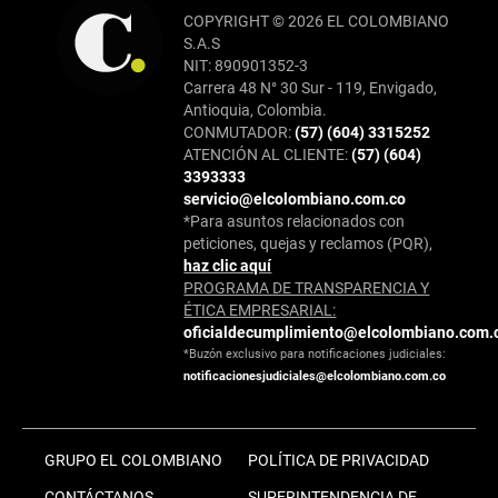
COPYRIGHT © 2026 EL COLOMBIANO
S.A.S
NIT: 890901352-3
Carrera 48 N° 30 Sur - 119, Envigado,
Antioquia, Colombia.
CONMUTADOR:
(57) (604) 3315252
ATENCIÓN AL CLIENTE:
(57) (604)
3393333
servicio@elcolombiano.com.co
*Para asuntos relacionados con
peticiones, quejas y reclamos (PQR),
haz clic aquí
PROGRAMA DE TRANSPARENCIA Y
ÉTICA EMPRESARIAL:
oficialdecumplimiento@elcolombiano.com.
*Buzón exclusivo para notificaciones judiciales:
notificacionesjudiciales@elcolombiano.com.co
GRUPO EL COLOMBIANO
POLÍTICA DE PRIVACIDAD
CONTÁCTANOS
SUPERINTENDENCIA DE