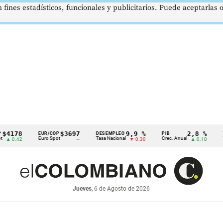
 fines estadísticos, funcionales y publicitarios. Puede aceptarlas
8
$3697
9,9 %
2,8 %
EUR/COP
DESEMPLEO
PIB
TRM
Euro Spot
Tasa Nacional
Crec. Anual
Tasa Rep
2
—
▼ 0.30
▲ 0.10
Jueves
, 6 de Agosto de 2026