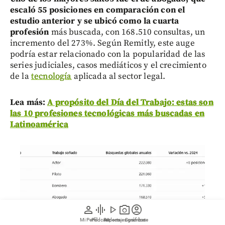
escaló 55 posiciones en comparación con el
estudio anterior y se ubicó como la cuarta
profesió
n
más buscada, con 168.510 consultas, un
incremento del 273%. Según Remitly, este auge
podría estar relacionado con la popularidad de las
series judiciales, casos mediáticos y el crecimiento
de la
tecnología
aplicada al sector legal.
Lea más:
A propósito del Día del Trabajo: estas son
las 10 profesiones tecnológicas más buscadas en
Latinoamérica
person
graphic_eq
play_arrow
photo_camera
account_circle
Mi Perfil
Pódcast
Reportajes gráficos
Videos
Suscríbete