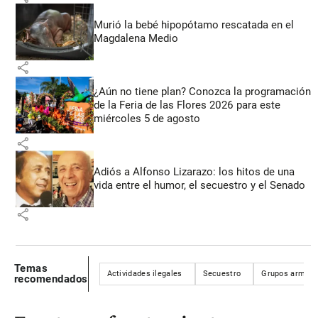
Murió la bebé hipopótamo rescatada en el
Magdalena Medio
share
¿Aún no tiene plan? Conozca la programación
de la Feria de las Flores 2026 para este
miércoles 5 de agosto
share
Adiós a Alfonso Lizarazo: los hitos de una
vida entre el humor, el secuestro y el Senado
share
Temas
Actividades ilegales
Secuestro
Grupos armado
recomendados