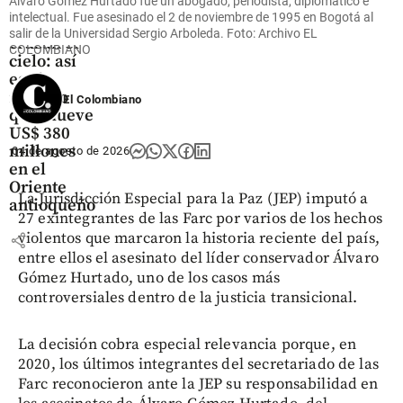
Antioqueño
Álvaro Gómez Hurtado fue un abogado, periodista, diplomático e
intelectual. Fue asesinado el 2 de noviembre de 1995 en Bogotá al
Flores que
salir de la Universidad Sergio Arboleda. Foto: Archivo EL
cruzan el
COLOMBIANO
cielo: así
es el
negocio
El Colombiano
que mueve
US$ 380
millones
04 de agosto de 2026
en el
Oriente
La Jurisdicción Especial para la Paz (JEP) imputó a
antioqueño
27 exintegrantes de las Farc por varios de los hechos
violentos que marcaron la historia reciente del país,
share
entre ellos el asesinato del líder conservador Álvaro
Gómez Hurtado, uno de los casos más
controversiales dentro de la justicia transicional.
La decisión cobra especial relevancia porque, en
2020, los últimos integrantes del secretariado de las
Farc reconocieron ante la JEP su responsabilidad en