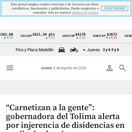
Este portal emplea cookies internas y de terceros con fines
estadísticos, funcionales y publicitarios. Puede aceptarlas o
CONTINUAR
consultar más en nuestra
politica de cookies
60
1621,34 pts
$4178
$3672
COLCAP
USD/COP
EUR/COP
DESEMPLE
Cintillo
.20
▲ 0.67
▲ 0.42
▼ 25.00
de
Pico y Placa Medellín
Jueves
3 y 6
3 y 6
indicadores
económicos
menu
person
search
Jueves
, 6 de Agosto de 2026
Colombia
“Carnetizan a la gente”:
gobernadora del Tolima alerta
por injerencia de disidencias en