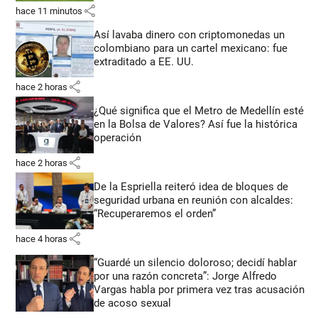
share
hace 11 minutos
Así lavaba dinero con criptomonedas
un
colombiano para un cartel mexicano: fue
extraditado a EE. UU.
share
hace 2 horas
¿Qué significa que el Metro de Medellín esté
en la Bolsa de Valores? Así fue la histórica
operación
share
hace 2 horas
De la Espriella reiteró idea de bloques de
seguridad urbana en reunión con alcaldes:
“Recuperaremos el orden”
share
hace 4 horas
“Guardé un silencio doloroso; decidí hablar
por una razón concreta”: Jorge Alfredo
Vargas habla por primera vez tras acusación
de acoso sexual