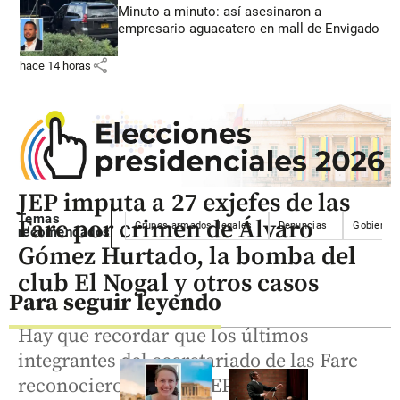
Minuto a minuto: así asesinaron a
empresario aguacatero en mall de Envigado
share
hace 14 horas
JEP imputa a 27 exjefes de las
Temas
Farc por crimen de Álvaro
Grupos armados ilegales
Denuncias
Gobierno 
recomendados
Gómez Hurtado, la bomba del
club El Nogal y otros casos
Para seguir leyendo
Hay que recordar que los últimos
integrantes del secretariado de las Farc
reconocieron ante la JEP su