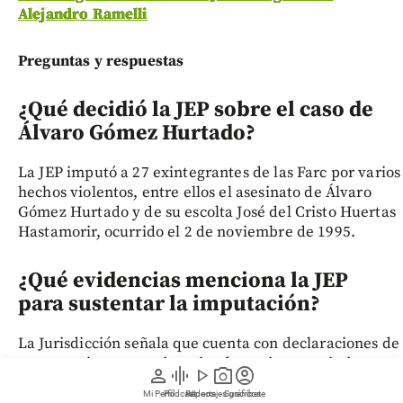
Alejandro Ramelli
Preguntas y respuestas
¿Qué decidió la JEP sobre el caso de
Álvaro Gómez Hurtado?
La JEP imputó a 27 exintegrantes de las Farc por varios
hechos violentos, entre ellos el asesinato de Álvaro
Gómez Hurtado y de su escolta José del Cristo Huertas
Hastamorir, ocurrido el 2 de noviembre de 1995.
¿Qué evidencias menciona la JEP
para sustentar la imputación?
La Jurisdicción señala que cuenta con declaraciones de
comparecientes, testimonios de testigos, peritajes
person
graphic_eq
play_arrow
photo_camera
account_circle
forenses y otros elementos que vincularían a
Mi Perfil
Pódcast
Reportajes gráficos
Videos
Suscríbete
integrantes de la red urbana de las Farc con la