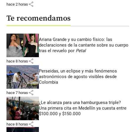
share
hace 2 horas
Te recomendamos
Ariana Grande y su cambio físico: las
declaraciones de la cantante sobre su cuerpo
tras el revuelo por
Petal
share
hace 8 horas
Perseidas, un eclipse y más fenómenos
astronómicos de agosto visibles desde
Colombia
share
hace 7 horas
¿Le alcanza para una hamburguesa triple?
Una primera cita en Medellín ya cuesta entre
$100.000 y $150.000
share
hace 8 horas