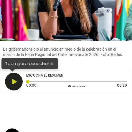
La gobernadora dio el anuncio en medio de la celebración en el
marco de la Feria Regional del Café Innovacafé 2026. Foto: Redes
sociales/cortesía
×
Toca para escuchar
ESCUCHA EL RESUMEN
Tiempo transcurrido: 0 segundos
Du
00:00
00:39