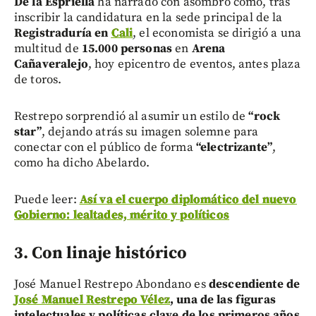
De la Espriella
ha narrado con asombro cómo, tras
inscribir la candidatura en la sede principal de la
Registraduría en
Cali
, el economista se dirigió a una
multitud de
15.000 personas
en
Arena
Cañaveralejo
, hoy epicentro de eventos, antes plaza
de toros.
Restrepo sorprendió al asumir un estilo de
“rock
star”
, dejando atrás su imagen solemne para
conectar con el público de forma
“electrizante”
,
como ha dicho Abelardo.
Puede leer:
Así va el cuerpo diplomático del nuevo
Gobierno: lealtades, mérito y políticos
3. Con linaje histórico
José Manuel Restrepo Abondano es
descendiente de
José Manuel Restrepo Vélez
, una de las figuras
intelectuales y políticas clave de los primeros años