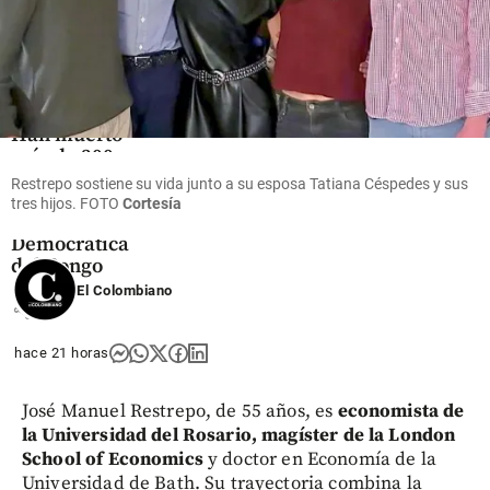
Mundo
Han muerto
más de 300
niños por
Restrepo sostiene su vida junto a su esposa Tatiana Céspedes y sus
ébola en
tres hijos. FOTO
Cortesía
República
Democrática
del Congo
El Colombiano
share
hace 21 horas
José Manuel Restrepo, de 55 años, es
economista de
la Universidad del Rosario, magíster de la London
School of Economics
y doctor en Economía de la
Universidad de Bath. Su trayectoria combina la