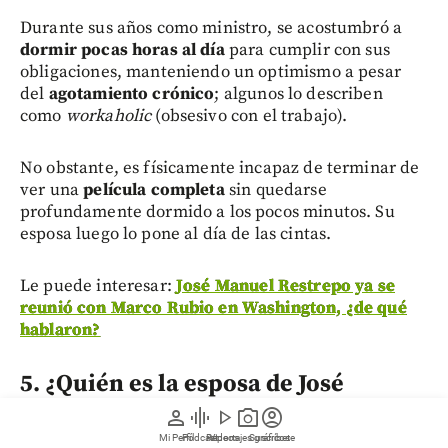
Durante sus años como ministro, se acostumbró a
dormir pocas horas al día
para cumplir con sus
obligaciones, manteniendo un optimismo a pesar
del
agotamiento crónico
; algunos lo describen
como
workaholic
(obsesivo con el trabajo).
No obstante, es físicamente incapaz de terminar de
ver una
película completa
sin quedarse
profundamente dormido a los pocos minutos. Su
esposa luego lo pone al día de las cintas.
Le puede interesar:
José Manuel Restrepo ya se
reunió con Marco Rubio en Washington, ¿de qué
hablaron?
5. ¿Quién es la esposa de José
Manuel Restrepo?
person
graphic_eq
play_arrow
photo_camera
account_circle
Mi Perfil
Pódcast
Reportajes gráficos
Videos
Suscríbete