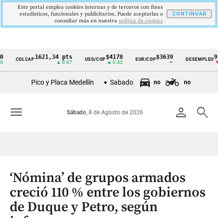
Este portal emplea cookies internas y de terceros con fines
estadísticos, funcionales y publicitarios. Puede aceptarlas o
CONTINUAR
consultar más en nuestra
politica de cookies
1621,34 pts
$4178
$3639
9,9 %
COLCAP
USD/COP
EUR/COP
DESEMPLEO
Cintillo
▲ 0.67
▲ 0.42
—
▼ 0.30
de
Pico y Placa Medellín
Sabado
no
no
indicadores
económicos
menu
person
search
Sábado
, 8 de Agosto de 2026
Colombia
‘Nómina’ de grupos armados
creció 110 % entre los gobiernos
de Duque y Petro, según