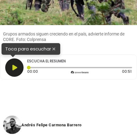
Grupos armados siguen creciendo en el país, advierte informe de
CORE. Foto: Colprensa
×
Toca para escuchar
ESCUCHA EL RESUMEN
Tiempo transcurrido: 0 segundos
Du
00:00
00:51
Andrés Felipe Carmona Barrero