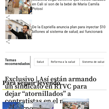
en Cali sí son de la bebé de María Camila
Potosí
share
De la Espriella anuncia plan para inyectar $10
billones al sistema de salud; así funcionará
share
Temas
Salud
Reforma a la salud
Sistema de salud
recomendados
Exclusivo | Así están armando
Para seguir leyendo
un sindicato en RTVC para
dejar “atornillados” a
contratistas en el nuevo
gobierno