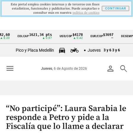
Este portal emplea cookies internas y de terceros con fines
estadísticos, funcionales y publicitarios. Puede aceptarlas o
CONTINUAR
consultar más en nuestra
politica de cookies
1621,34 pts
$4178
$3697
9,
COLCAP
USD/COP
EUR/COP
DESEMPLEO
Cintillo
▲ 0.67
▲ 0.42
—
▼ 
de
Pico y Placa Medellín
Jueves
3 y 6
3 y 6
indicadores
económicos
menu
person
search
Jueves
, 6 de Agosto de 2026
Colombia
“No participé”: Laura Sarabia le
responde a Petro y pide a la
Fiscalía que lo llame a declarar