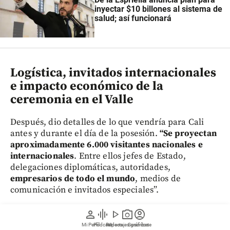
inyectar $10 billones al sistema de
salud; así funcionará
Logística, invitados internacionales
e impacto económico de la
ceremonia en el Valle
Después, dio detalles de lo que vendría para Cali
antes y durante el día de la posesión.
“Se proyectan
aproximadamente 6.000 visitantes nacionales e
internacionales
. Entre ellos jefes de Estado,
delegaciones diplomáticas, autoridades,
empresarios de todo el mundo
, medios de
comunicación e invitados especiales”.
person
graphic_eq
play_arrow
photo_camera
account_circle
Los líderes internacionales incluyen al
rey Felipe VI
Mi Perfil
Pódcast
Reportajes gráficos
Videos
Suscríbete
de España
, el presidente argentino
Javier Milei
, el