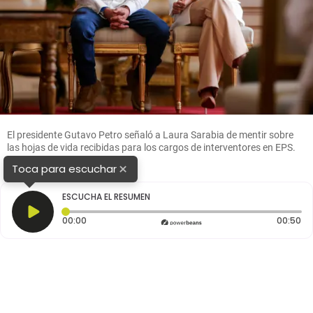
El presidente Gutavo Petro señaló a Laura Sarabia de mentir sobre
las hojas de vida recibidas para los cargos de interventores en EPS.
FOTO: Colprensa
×
Toca para escuchar
ESCUCHA EL RESUMEN
Tiempo transcurrido: 0 segundos
Du
00:00
00:50