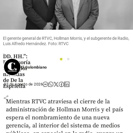
Colombia
“Algunas
propuestas
podrían
generar
El gerente general de RTVC, Hollman Morris, y el subgerente de Radio,
riesgos
Luis Alfredo Hernández. Foto: RTVC
para los
DD. HH.”:
1
2
Defensoría
alerta por
El Colombiano
medidas
de De la
03 de agosto de 2026
Espriella
share
Mientras RTVC atraviesa el cierre de la
administración de Hollman Morris y el país
espera el nombramiento de una nueva
gerencia, al interior del sistema de medios