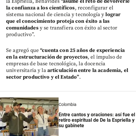
la Espriella, Benavides
“asume el reto de devolverle
la confianza a los científicos
, reconfigurar el
sistema nacional de ciencia y tecnología y
lograr
que el conocimiento proteja con éxito a las
comunidades
y se transfiera con éxito al sector
productivo”.
Se agregó que
“cuenta con 25 años de experiencia
en la estructuración de proyectos
, el impulso de
empresas de base tecnológica, la docencia
universitaria y la
articulación entre la academia, el
sector productivo y el Estado”
.
Colombia
Entre cantos y oraciones: así fue el
retiro espiritual de De la Espriella y
su gabinete