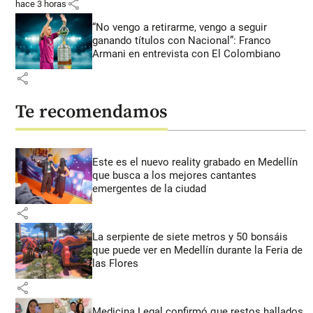
share
hace 3 horas
“No vengo a retirarme, vengo a seguir
ganando títulos con Nacional”: Franco
Armani en entrevista con El Colombiano
share
Te recomendamos
Este es el nuevo reality grabado en Medellín
que busca a los mejores cantantes
emergentes de la ciudad
share
La serpiente de siete metros y 50 bonsáis
que puede ver en Medellín durante la Feria de
las Flores
share
Medicina Legal confirmó que restos hallados