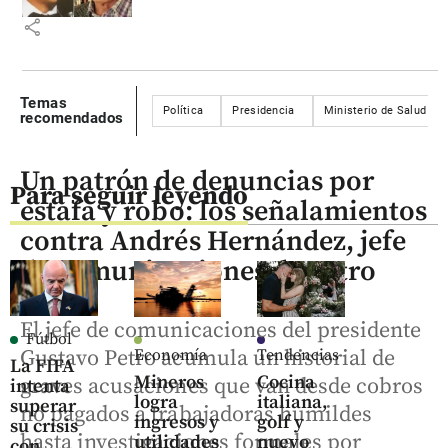
share
Temas
Política
Presidencia
Ministerio de Salud
recomendados
Un patrón de denuncias por
Para seguir leyendo
estafa y robo: los señalamientos
contra Andrés Hernández, jefe
de comunicaciones de Petro
El jefe de comunicaciones del presidente
Fútbol
Gustavo Petro acumula un historial de
Economía
Tendencias
La FIFA
Mineros
Cocina
graves acusaciones que van desde cobros
intenta
logra
italiana,
superar
no pagados a trabajadoras humildes
ingresos y
golf y
su crisis
hasta investigaciones formales por
utilidades
nuevo
con