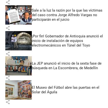
share
Sale a la luz la razón por la que las víctimas
del caso contra Jorge Alfredo Vargas no
participarán en el juicio
share
¡Por fin! Gobernador de Antioquia anunció el
inicio de instalación de equipos
electromecánicos en Túnel del Toyo
share
La JEP anunció el inicio de la sexta fase de
búsqueda en La Escombrera, de Medellín
share
El Museo del Fútbol abre las puertas en el
Solar del Águila
share