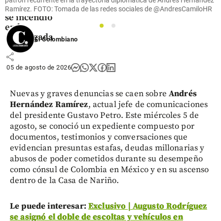
patrón recurrente en la trayectoria diplomática de Andrés Hernández
carro que
Ramírez. FOTO: Tomada de las redes sociales de @AndresCamiloHR
se incendió
en la
1
2
madrugada
El Colombiano
share
05 de agosto de 2026
Nuevas y graves denuncias se caen sobre
Andrés
Hernández Ramírez
, actual jefe de comunicaciones
del presidente Gustavo Petro. Este miércoles 5 de
agosto, se conoció un expediente compuesto por
documentos, testimonios y conversaciones que
evidencian presuntas estafas, deudas millonarias y
abusos de poder cometidos durante su desempeño
como cónsul de Colombia en México y en su ascenso
dentro de la Casa de Nariño.
Le puede interesar:
Exclusivo | Augusto Rodríguez
se asignó el doble de escoltas y vehículos en