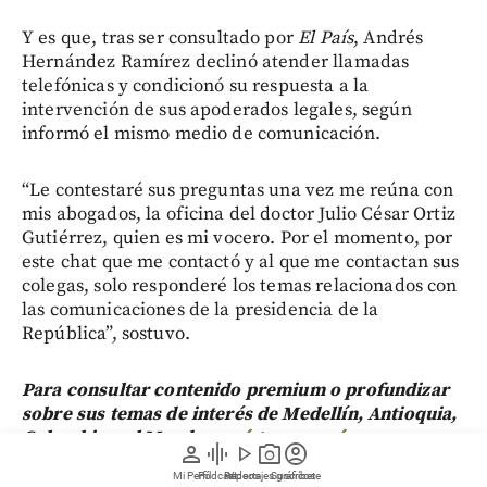
Y es que, tras ser consultado por
El País
, Andrés
Hernández Ramírez declinó atender llamadas
telefónicas y condicionó su respuesta a la
intervención de sus apoderados legales, según
informó el mismo medio de comunicación.
“Le contestaré sus preguntas una vez me reúna con
mis abogados, la oficina del doctor Julio César Ortiz
Gutiérrez, quien es mi vocero. Por el momento, por
este chat que me contactó y al que me contactan sus
colegas, solo responderé los temas relacionados con
las comunicaciones de la presidencia de la
República”, sostuvo.
Para consultar contenido premium o profundizar
sobre sus temas de interés de Medellín, Antioquia,
Colombia y el Mundo,
regístrese aquí
.
person
graphic_eq
play_arrow
photo_camera
account_circle
Mi Perfil
Pódcast
Reportajes gráficos
Videos
Suscríbete