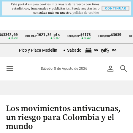
Este portal emplea cookies internas y de terceros con fines
estadísticos, funcionales y publicitarios. Puede aceptarlas o
CONTINUAR
consultar más en nuestra
politica de cookies
2,60
1621,34 pts
$4178
$3639
COLCAP
USD/COP
EUR/COP
DESEMPL
Cintillo
 8.20
▲ 0.67
▲ 0.42
—
de
Pico y Placa Medellín
Sabado
no
no
indicadores
económicos
menu
person
search
Sábado
, 8 de Agosto de 2026
Colombia
Los movimientos antivacunas,
un riesgo para Colombia y el
mundo