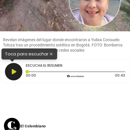
Revelan imágenes del lugar donde encontraron a Yulixa Consuelo
Toloza tras un procedimiento estético en Bogotá. FOTO: Bomberos
de Cundinamarca / Tomada de redes sociales
×
Toca para escuchar
ESCUCHA EL RESUMEN
Tiempo transcurrido: 0 segundos
Du
00:00
00:43
El Colombiano