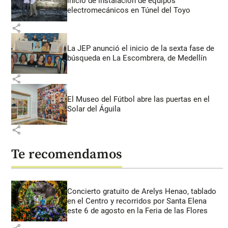
inicio de instalación de equipos
electromecánicos en Túnel del Toyo
share
La JEP anunció el inicio de la sexta fase de
búsqueda en La Escombrera, de Medellín
share
El Museo del Fútbol abre las puertas en el
Solar del Águila
share
Te recomendamos
Concierto gratuito de Arelys Henao, tablado
en el Centro y recorridos por Santa Elena
este 6 de agosto en la Feria de las Flores