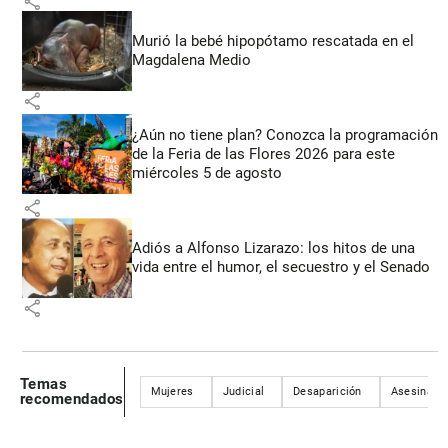
share
Murió la bebé hipopótamo rescatada en el
Magdalena Medio
share
¿Aún no tiene plan? Conozca la programación
de la Feria de las Flores 2026 para este
miércoles 5 de agosto
share
Adiós a Alfonso Lizarazo: los hitos de una
vida entre el humor, el secuestro y el Senado
share
Temas
Mujeres
Judicial
Desaparición
Asesinato
recomendados