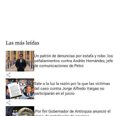
Las más leídas
Un patrón de denuncias por estafa y robo: los
señalamientos contra Andrés Hernández, jefe
de comunicaciones de Petro
share
Sale a la luz la razón por la que las víctimas
del caso contra Jorge Alfredo Vargas no
participarán en el juicio
share
¡Por fin! Gobernador de Antioquia anunció el