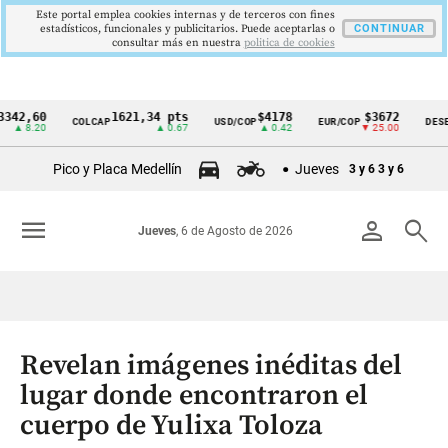
Este portal emplea cookies internas y de terceros con fines
estadísticos, funcionales y publicitarios. Puede aceptarlas o
CONTINUAR
consultar más en nuestra
politica de cookies
60
1621,34 pts
$4178
$3672
COLCAP
USD/COP
EUR/COP
DESEMPLEO
Cintillo
20
▲ 0.67
▲ 0.42
▼ 25.00
de
Pico y Placa Medellín
Jueves
3 y 6
3 y 6
indicadores
económicos
menu
person
search
Jueves
, 6 de Agosto de 2026
Colombia
Revelan imágenes inéditas del
lugar donde encontraron el
cuerpo de Yulixa Toloza