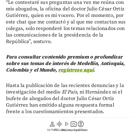
“Le contestaré sus preguntas una vez me reúna con
mis abogados, la oficina del doctor Julio César Ortiz
Gutiérrez, quien es mi vocero. Por el momento, por
este chat que me contactó y al que me contactan sus
colegas, solo responderé los temas relacionados con
las comunicaciones de la presidencia de la
República”, sostuvo.
Para consultar contenido premium o profundizar
sobre sus temas de interés de Medellín, Antioquia,
Colombia y el Mundo,
regístrese aquí
.
Hasta la publicación de las recientes denuncias y la
investigación del medio
El País
, ni Hernández ni el
bufete de abogados del doctor Julio César Ortiz
Gutiérrez han emitido alguna respuesta formal
frente a los cuestionamientos presentados.
person
graphic_eq
play_arrow
photo_camera
account_circle
También le puede interesar:
De la Espriella sacará
Mi Perfil
Pódcast
Reportajes gráficos
Videos
Suscríbete