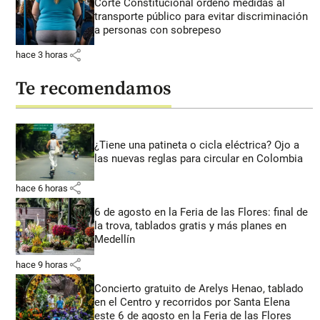
Corte Constitucional ordenó medidas al
transporte público para evitar discriminación
a personas con sobrepeso
share
hace 3 horas
Te recomendamos
¿Tiene una patineta o cicla eléctrica? Ojo a
las nuevas reglas para circular en Colombia
share
hace 6 horas
6 de agosto en la Feria de las Flores: final de
la trova, tablados gratis y más planes en
Medellín
share
hace 9 horas
Concierto gratuito de Arelys Henao, tablado
en el Centro y recorridos por Santa Elena
este 6 de agosto en la Feria de las Flores