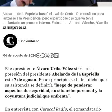
Uribe llegó a
Cali para
asistir a la
Abelardo de la Espriella buscó el aval del Centro Democrático para
posesión de
lanzarse a la Presidencia, pero el partido le dijo que ya tenía
Abelardo de
adelantado un proceso interno. Foto: Juan Antonio Sánchez/Camilo
la Espriella
Suárez.
share
El Colombiano
06 de agosto de 2026
El expresidente
Álvaro Uribe Vélez
sí iría a la
posesión del presidente
Abelardo de la Espriella
este
7 de agosto
. En un principio, se había dicho que
su asistencia se definiría
“luego de ponderar
aspectos de seguridad, su situación personal y la
coyuntura judicial que enfrenta”
.
En entrevista con
Caracol Radio,
el exmandatario