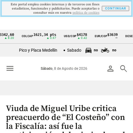
Este portal emplea cookies internas y de terceros con fines
estadísticos, funcionales y publicitarios. Puede aceptarlas o
CONTINUAR
consultar más en nuestra
politica de cookies
,60
1621,34 pts
$4178
$3639
COLCAP
USD/COP
EUR/COP
DESEMPLEO
Cintillo
.20
▲ 0.67
▲ 0.42
—
de
Pico y Placa Medellín
Sabado
no
no
indicadores
económicos
menu
person
search
Sábado
, 8 de Agosto de 2026
Colombia
Viuda de Miguel Uribe critica
preacuerdo de “El Costeño” con
la Fiscalía: así fue la