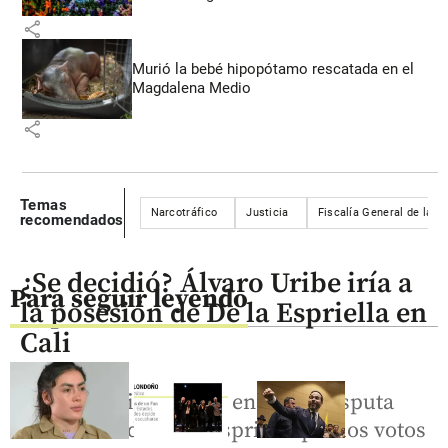
share
Murió la bebé hipopótamo rescatada en el
Magdalena Medio
share
Temas
Narcotráfico
Justicia
Fiscalía General de la N
recomendados
¿Se decidió? Álvaro Uribe iría a
Para seguir leyendo
la posesión de De la Espriella en
Cali
Su presencia se daría en plena disputa
con Abelardo de la Espriella por los votos