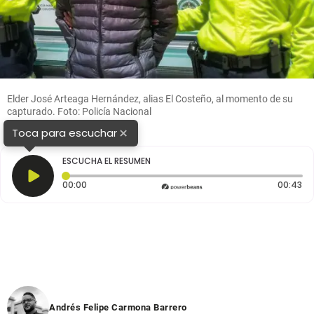
Elder José Arteaga Hernández, alias El Costeño, al momento de su
capturado. Foto: Policía Nacional
×
Toca para escuchar
ESCUCHA EL RESUMEN
Tiempo transcurrido: 0 segundos
Du
00:00
00:43
Andrés Felipe Carmona Barrero