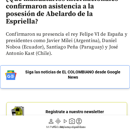
confirmaron asistencia a la
posesión de Abelardo de la
Espriella?
Confirmaron su presencia el rey Felipe VI de España y
presidentes como Javier Milei (Argentina), Daniel
Noboa (Ecuador), Santiago Peña (Paraguay) y José
Antonio Kast (Chile).
Siga las noticias de EL COLOMBIANO desde Google
News
Regístrate a nuestro newsletter
person
graphic_eq
play_arrow
photo_camera
account_circle
Mi Perfil
Pódcast
Reportajes gráficos
Videos
Suscríbete