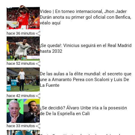
Video | En torneo internacional, Jhon Jader
Durán anota su primer gol oficial con Benfica,
véalo aquí
share
hace 36 minutos
¡Se queda!: Vinicius seguirá en el Real Madrid
hasta 2032
share
hace 52 minutos
De las aulas a la élite mundial: el secreto que
une a Amaranto Perea con Scaloni y Luis De
La Fuente
share
hace 42 minutos
¿Se decidió? Álvaro Uribe iría a la posesión
de De la Espriella en Cali
share
hace 33 minutos