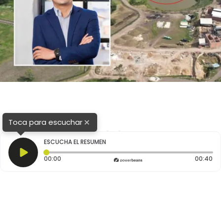
×
Toca para escuchar
1
2
3
ESCUCHA EL RESUMEN
Tiempo transcurrido: 0 segundos
Du
00:00
00:40