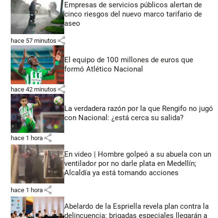
Empresas de servicios públicos alertan de
cinco riesgos del nuevo marco tarifario de
aseo
share
hace 57 minutos
El equipo de 100 millones de euros que
formó Atlético Nacional
share
hace 42 minutos
La verdadera razón por la que Rengifo no jugó
con Nacional: ¿está cerca su salida?
share
hace 1 hora
En video | Hombre golpeó a su abuela con un
ventilador por no darle plata en Medellín;
Alcaldía ya está tomando acciones
share
hace 1 hora
Abelardo de la Espriella revela plan contra la
delincuencia: brigadas especiales llegarán a