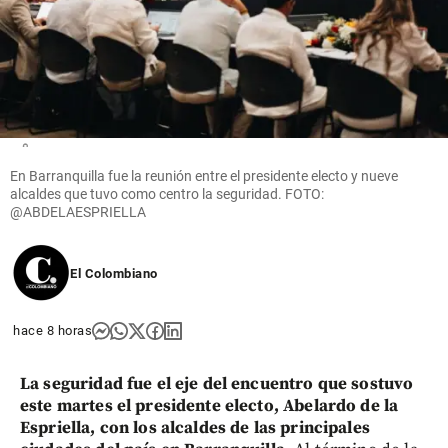
Espriella en
Barranquilla
no estará
lista el 7 de
agosto, ¿por
qué?
share
En Barranquilla fue la reunión entre el presidente electo y nueve
alcaldes que tuvo como centro la seguridad. FOTO:
@ABDELAESPRIELLA
El Colombiano
hace 8 horas
La seguridad fue el eje del encuentro que sostuvo
este martes el presidente electo, Abelardo de la
Espriella, con los alcaldes de las principales