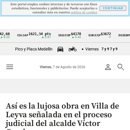
Este portal emplea cookies internas y de terceros con fines
estadísticos, funcionales y publicitarios. Puede aceptarlas o
CONTINUAR
consultar más en nuestra
politica de cookies
1621,34 pts
$4178
$3672
9,
COLCAP
USD/COP
EUR/COP
DESEMPLEO
Cintillo
▲ 0.67
▲ 0.42
—
▼ 
de
Pico y Placa Medellín
Viernes
7 y 9
7 y 9
indicadores
económicos
menu
person
search
Viernes
, 7 de Agosto de 2026
Colombia
Así es la lujosa obra en Villa de
Leyva señalada en el proceso
judicial del alcalde Víctor