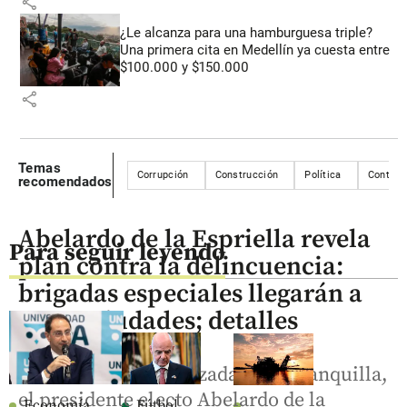
share
¿Le alcanza para una hamburguesa triple?
Una primera cita en Medellín ya cuesta entre
$100.000 y $150.000
share
Temas
Corrupción
Construcción
Política
Contrat
recomendados
Abelardo de la Espriella revela
Para seguir leyendo
plan contra la delincuencia:
brigadas especiales llegarán a
nueve ciudades; detalles
Tras la cumbre realizada en Barranquilla,
el presidente electo Abelardo de la
Economía
Fútbol