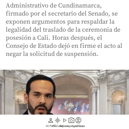
Administrativo de Cundinamarca,
firmado por el secretario del Senado, se
exponen argumentos para respaldar la
legalidad del traslado de la ceremonia de
posesión a Cali. Horas después, el
Consejo de Estado dejó en firme el acto al
negar la solicitud de suspensión.
person
graphic_eq
play_arrow
photo_camera
account_circle
Mi Perfil
Pódcast
Reportajes gráficos
Videos
Suscríbete