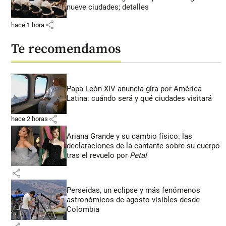
nueve ciudades; detalles
share
hace 1 hora
Te recomendamos
Papa León XIV anuncia gira por América
Latina: cuándo será y qué ciudades visitará
share
hace 2 horas
Ariana Grande y su cambio físico: las
declaraciones de la cantante sobre su cuerpo
tras el revuelo por
Petal
share
Perseidas, un eclipse y más fenómenos
astronómicos de agosto visibles desde
Colombia