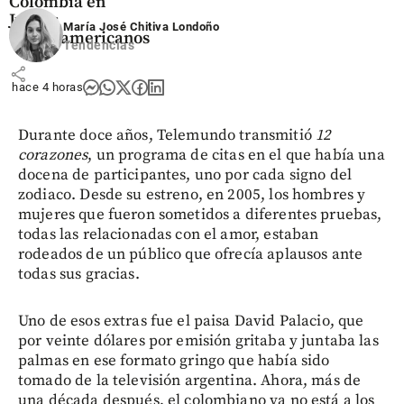
Colombia en
Juegos
María José Chitiva Londoño
Centroamericanos
Tendencias
share
hace 4 horas
Durante doce años, Telemundo transmitió
12
corazones
, un programa de citas en el que había una
docena de participantes, uno por cada signo del
zodiaco. Desde su estreno, en 2005, los hombres y
mujeres que fueron sometidos a diferentes pruebas,
todas las relacionadas con el amor, estaban
rodeados de un público que ofrecía aplausos ante
todas sus gracias.
Uno de esos extras fue el paisa David Palacio, que
por veinte dólares por emisión gritaba y juntaba las
palmas en ese formato gringo que había sido
tomado de la televisión argentina. Ahora, más de
una década después, el colombiano ya no está a los