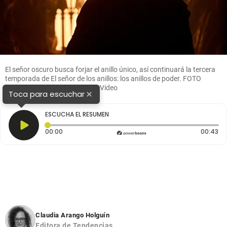
El señor oscuro busca forjar el anillo único, así continuará la tercera
temporada de El señor de los anillos: los anillos de poder. FOTO
Cortesía Ben Rothstein /PrimeVideo
×
Toca para escuchar
ESCUCHA EL RESUMEN
Tiempo transcurrido: 0 segundos
Du
00:00
00:43
Claudia Arango Holguín
Editora de Tendencias