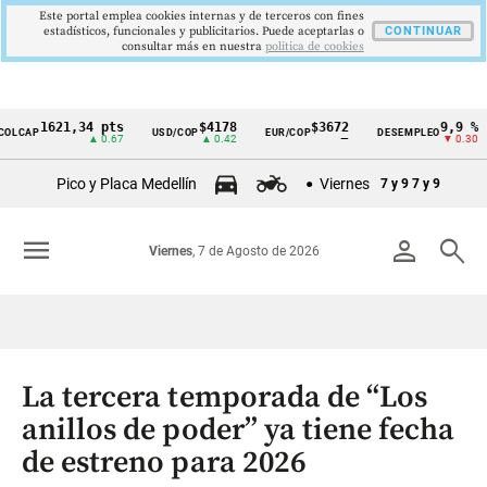
Este portal emplea cookies internas y de terceros con fines
estadísticos, funcionales y publicitarios. Puede aceptarlas o
CONTINUAR
consultar más en nuestra
politica de cookies
1621,34 pts
$4178
$3672
9,9 %
AP
USD/COP
EUR/COP
DESEMPLEO
PI
Cintillo
▲ 0.67
▲ 0.42
—
▼ 0.30
de
Pico y Placa Medellín
Viernes
7 y 9
7 y 9
indicadores
económicos
menu
person
search
Viernes
, 7 de Agosto de 2026
Colombia
La tercera temporada de “Los
anillos de poder” ya tiene fecha
de estreno para 2026