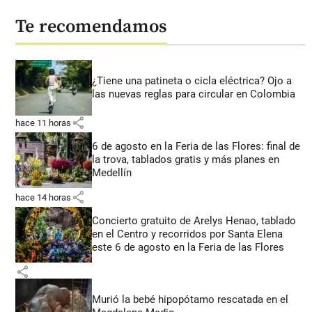
Te recomendamos
¿Tiene una patineta o cicla eléctrica? Ojo a
las nuevas reglas para circular en Colombia
share
hace 11 horas
6 de agosto en la Feria de las Flores: final de
la trova, tablados gratis y más planes en
Medellín
share
hace 14 horas
Concierto gratuito de Arelys Henao, tablado
en el Centro y recorridos por Santa Elena
este 6 de agosto en la Feria de las Flores
share
Murió la bebé hipopótamo rescatada en el