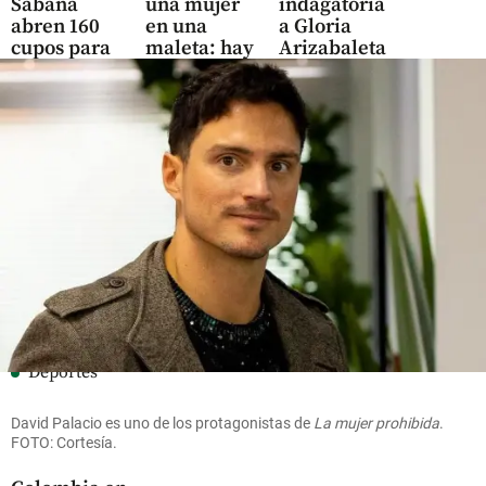
Sabana
una mujer
indagatoria
abren 160
en una
a Gloria
cupos para
maleta: hay
Arizabaleta
que jóvenes
capturado
por
consigan su
maniobras
share
primer
para
empleo
suspender
a Petro
share
share
Deportes
Gustavo Sánchez
brilla con un oro
David Palacio es uno de los protagonistas de
La mujer prohibida
.
para la natación
FOTO: Cortesía.
artística de