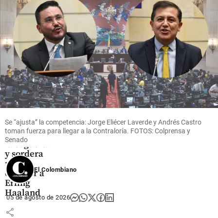
hace 1
share
minuto
Fútbol
Un
aficionado
del
Manchester
Se “ajusta” la competencia: Jorge Eliécer Laverde y Andrés Castro
City se
toman fuerza para llegar a la Contraloría. FOTOS: Colprensa y
enfrentó a
Senado
la ceguera
y sordera
para
El Colombiano
conocer a
Erling
Haaland
05 de agosto de 2026
share