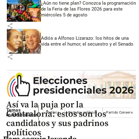
¿Aún no tiene plan? Conozca la programación
de la Feria de las Flores 2026 para este
miércoles 5 de agosto
share
Adiós a Alfonso Lizarazo: los hitos de una
vida entre el humor, el secuestro y el Senado
share
Así va la puja por la
Temas
Contraloría: estos son los
Política
Partidos políticos
Partido Conservado
recomendados
candidatos y sus padrinos
políticos