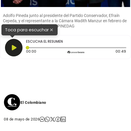
Adolfo Pineda junto al presidente del Partido Conservador, Efraín
Cepeda, y el representante a la Cámara Wadith Manzur en febrero de
2023. FOTO CORTESÍA @ADOPINEDAG
×
Toca para escuchar
ESCUCHA EL RESUMEN
Tiempo transcurrido: 0 segundos
Du
00:00
00:49
El Colombiano
08 de mayo de 2026