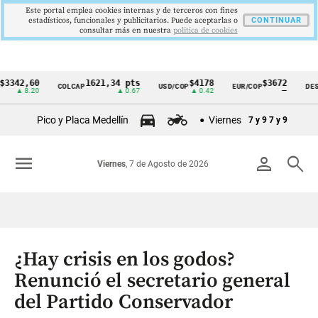
Este portal emplea cookies internas y de terceros con fines
estadísticos, funcionales y publicitarios. Puede aceptarlas o
CONTINUAR
consultar más en nuestra
politica de cookies
2,60
1621,34 pts
$4178
$3672
COLCAP
USD/COP
EUR/COP
DESEMPL
Cintillo
 8.20
▲ 0.67
▲ 0.42
—
de
Pico y Placa Medellín
Viernes
7 y 9
7 y 9
indicadores
económicos
menu
person
search
Viernes
, 7 de Agosto de 2026
Colombia
¿Hay crisis en los godos?
Renunció el secretario general
del Partido Conservador