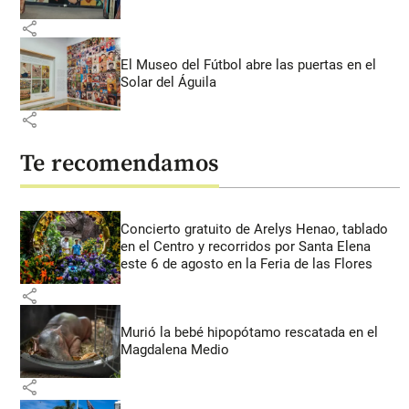
share
El Museo del Fútbol abre las puertas en el
Solar del Águila
share
Te recomendamos
Concierto gratuito de Arelys Henao, tablado
en el Centro y recorridos por Santa Elena
este 6 de agosto en la Feria de las Flores
share
Murió la bebé hipopótamo rescatada en el
Magdalena Medio
share