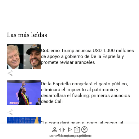
Las más leídas
Gobierno Trump anuncia USD 1.000 millones
de apoyo a gobierno de De la Espriella y
promete revisar aranceles
share
De la Espriella congelará el gasto público,
eliminará el impuesto al patrimonio y
desarrollará el fracking: primeros anuncios
desde Cali
share
“La coca dará paso al coco, al cacao, al
person
graphic_eq
play_arrow
photo_camera
account_circle
café”: así fue la posesión de De la Espriella
en Cali
Mi Perfil
Pódcast
Reportajes gráficos
Videos
Suscríbete