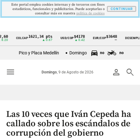
Este portal emplea cookies internas y de terceros con fines
estadísticos, funcionales y publicitarios. Puede aceptarlas o
CONTINUAR
consultar más en nuestra
politica de cookies
1621,34 pts
$4178
$3648
9,
COLCAP
USD/COP
EUR/COP
DESEMPLEO
Cintillo
▲ 0.67
▲ 0.42
—
▼ 0
de
Pico y Placa Medellín
Domingo
no
no
indicadores
económicos
menu
person
search
Domingo
, 9 de Agosto de 2026
Colombia
Las 10 veces que Iván Cepeda ha
callado sobre los escándalos de
corrupción del gobierno