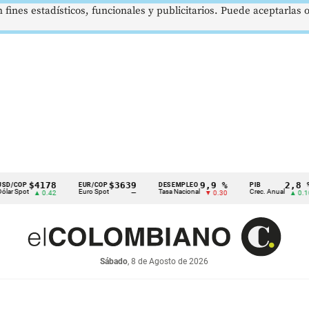
 fines estadísticos, funcionales y publicitarios. Puede aceptarlas
$4178
$3639
9,9 %
2,8 %
EUR/COP
DESEMPLEO
PIB
Euro Spot
Tasa Nacional
Crec. Anual
T
▲ 0.42
—
▼ 0.30
▲ 0.10
Sábado
, 8 de Agosto de 2026