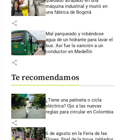
quedado atrapado en una
máquina industrial y murió en
una fábrica de Bogotá
share
Mal parqueado y robándose
agua de un hidrante para lavar el
bus: Así fue la sanción a un
conductor en Medellín
share
Te recomendamos
¿Tiene una patineta o cicla
eléctrica? Ojo a las nuevas
reglas para circular en Colombia
share
6 de agosto en la Feria de las
Flores: final de la trova, tablados