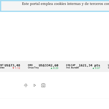
Este portal emplea cookies internas y de terceros con
$73,48
US$3342,60
1621,34 pts
ORO
COLCAP
USD/COP
Cintillo
Onza Troy
Índ. Bursátil
Dólar Spot
▼ 1.12
▲ 8.20
▲ 0.67
de
indicadores
graphic_eq
play_arrow
photo_camera
económicos
Colombia