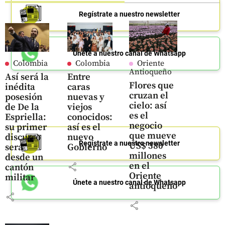
Regístrate a nuestro newsletter
Únete a nuestro canal de Whatsapp
Colombia
Colombia
Oriente
Antioqueño
Así será la
Entre
Flores que
inédita
caras
cruzan el
posesión
nuevas y
cielo: así
de De la
viejos
es el
Espriella:
conocidos:
negocio
su primer
así es el
que mueve
discurso
nuevo
Regístrate a nuestro newsletter
US$ 380
será
Gobierno
millones
desde un
en el
share
cantón
Oriente
militar
Únete a nuestro canal de Whatsapp
antioqueño
share
share