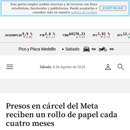
Este portal emplea cookies internas y de terceros con fines
estadísticos, funcionales y publicitarios. Puede aceptarlas o
CONTINUAR
consultar más en nuestra
politica de cookies
9,9 %
2,8 %
$4178,23
5,81 %
12,48
DESEMPLEO
PIB
TRM
IPC
DTF
Cintillo
▼ 0.30
▲ 0.10
▲ 0.42
▼ 0.12
▲ 0.
de
Pico y Placa Medellín
Sabado
no
no
indicadores
económicos
menu
person
search
Sábado
, 8 de Agosto de 2026
Colombia
Presos en cárcel del Meta
reciben un rollo de papel cada
cuatro meses