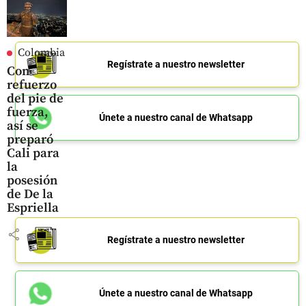
Colombia
Regístrate a nuestro newsletter
Con
refuerzo
del pie de
fuerza,
Únete a nuestro canal de Whatsapp
así se
preparó
Cali para
la
posesión
de De la
Espriella
share
Regístrate a nuestro newsletter
Únete a nuestro canal de Whatsapp