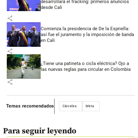
desarrollará el fracking: primeros anuncios
desde Cali
share
Comienza la presidencia de De la Espriella:
así fue el juramento y la imposición de banda
en Cali
share
¿Tiene una patineta o cicla eléctrica? Ojo a
las nuevas reglas para circular en Colombia
share
Temas recomendados
Cárceles
Meta
Para seguir leyendo