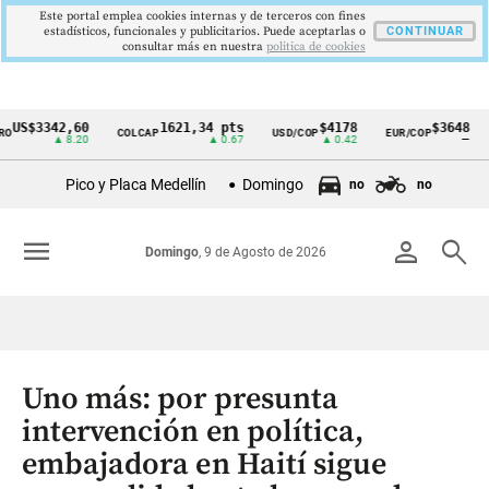
Este portal emplea cookies internas y de terceros con fines
estadísticos, funcionales y publicitarios. Puede aceptarlas o
CONTINUAR
consultar más en nuestra
politica de cookies
S$3342,60
1621,34 pts
$4178
$3648
COLCAP
USD/COP
EUR/COP
D
Cintillo
▲ 8.20
▲ 0.67
▲ 0.42
—
de
Pico y Placa Medellín
Domingo
no
no
indicadores
económicos
menu
person
search
Domingo
, 9 de Agosto de 2026
Colombia
Uno más: por presunta
intervención en política,
embajadora en Haití sigue