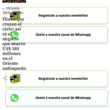
Oriente
Antioqueño
Regístrate a nuestro newsletter
Flores que
cruzan el
cielo: así
es el
Únete a nuestro canal de Whatsapp
negocio
que mueve
US$ 380
millones
en el
Oriente
antioqueño
share
Regístrate a nuestro newsletter
Únete a nuestro canal de Whatsapp