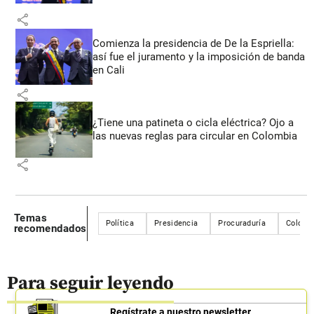
share
Comienza la presidencia de De la Espriella:
así fue el juramento y la imposición de banda
en Cali
share
¿Tiene una patineta o cicla eléctrica? Ojo a
las nuevas reglas para circular en Colombia
share
Temas
Política
Presidencia
Procuraduría
Colomb
recomendados
Para seguir leyendo
Regístrate a nuestro newsletter