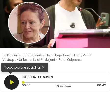
La Procuraduría suspendió a la embajadora en Haití, Vilma
Velásquez Uribe hasta el 21 de junio. Foto: Colprensa
×
Toca para escuchar
ESCUCHA EL RESUMEN
Tiempo transcurrido: 0 segundos
Du
00:00
00:42