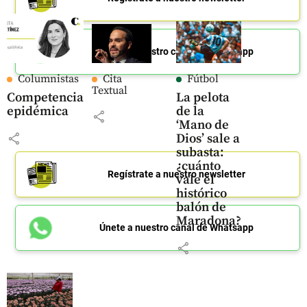
Únete a nuestro canal de Whatsapp
Columnistas
Cita
Fútbol
Textual
Competencia
La pelota
epidémica
de la
share
‘Mano de
share
Dios’ sale a
subasta:
¿cuánto
Regístrate a nuestro newsletter
vale el
histórico
balón de
Maradona?
Únete a nuestro canal de Whatsapp
share