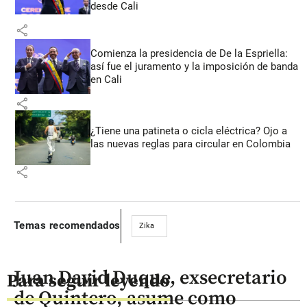
desde Cali
share
Comienza la presidencia de De la Espriella:
así fue el juramento y la imposición de banda
en Cali
share
¿Tiene una patineta o cicla eléctrica? Ojo a
las nuevas reglas para circular en Colombia
share
Temas recomendados
Zika
Juan David Duque, exsecretario
Para seguir leyendo
de Quintero, asume como