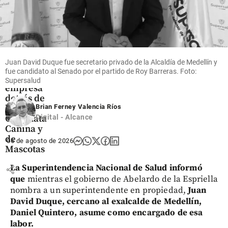
Las
marcas
hablan
Juan David Duque fue secretario privado de la Alcaldía de Medellín y
Tierragro:
fue candidato al Senado por el partido de Roy Barreras. Foto:
la
Supersalud
empresa
detrás de
la
Brian Ferney Valencia Ríos
Caminata
Digital - Alcance
Canina y
de
06 de agosto de 2026
Mascotas
La Superintendencia Nacional de Salud informó
share
que
mientras el gobierno de Abelardo de la Espriella
nombra a un superintendente en propiedad,
Juan
David Duque, cercano al exalcalde de Medellín,
Daniel Quintero, asume como encargado de esa
labor.