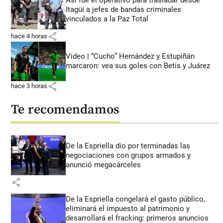
Itagüí a jefes de bandas criminales
vinculados a la Paz Total
share
hace 4 horas
Video | “Cucho” Hernández y Estupiñán
marcaron: vea sus goles con Betis y Juárez
share
hace 3 horas
Te recomendamos
De la Espriella dio por terminadas las
negociaciones con grupos armados y
anunció megacárceles
share
De la Espriella congelará el gasto público,
eliminará el impuesto al patrimonio y
desarrollará el fracking: primeros anuncios