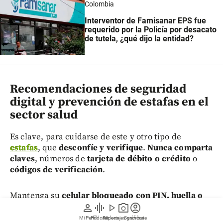
Colombia
Interventor de Famisanar EPS fue
requerido por la Policía por desacato
de tutela, ¿qué dijo la entidad?
Recomendaciones de seguridad
digital y prevención de estafas en el
sector salud
Es clave, para cuidarse de este y otro tipo de
estafas
, que
desconfíe y verifique
.
Nunca comparta
claves
, números de
tarjeta de débito o crédito
o
códigos de verificación
.
Mantenga su
celular bloqueado con PIN, huella o
reconocimiento facial
y recuerde descargar
person
graphic_eq
play_arrow
photo_camera
account_circle
aplicaciones solo desde
tiendas oficiales
.
Mi Perfil
Pódcast
Reportajes gráficos
Videos
Suscríbete