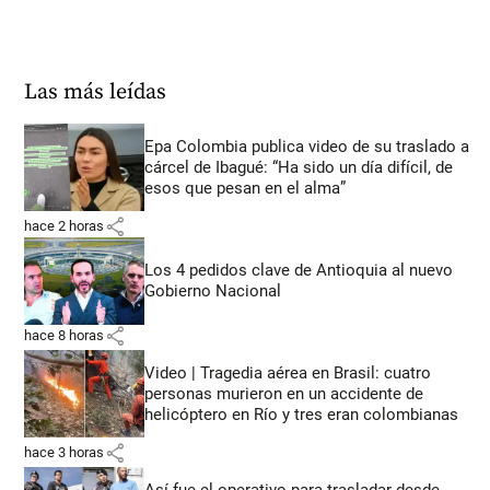
Las más leídas
Epa Colombia publica video de su traslado a
cárcel de Ibagué: “Ha sido un día difícil, de
esos que pesan en el alma”
share
hace 2 horas
Los 4 pedidos clave de Antioquia al nuevo
Gobierno Nacional
share
hace 8 horas
Video | Tragedia aérea en Brasil: cuatro
personas murieron en un accidente de
helicóptero en Río y tres eran colombianas
share
hace 3 horas
Así fue el operativo para trasladar desde