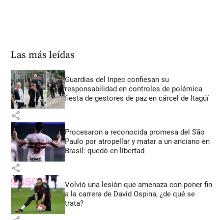
Las más leídas
Guardias del Inpec confiesan su
responsabilidad en controles de polémica
fiesta de gestores de paz en cárcel de Itagüí
share
Procesaron a reconocida promesa del São
Paulo por atropellar y matar a un anciano en
Brasil: quedó en libertad
share
Volvió una lesión que amenaza con poner fin
a la carrera de David Ospina, ¿de qué se
trata?