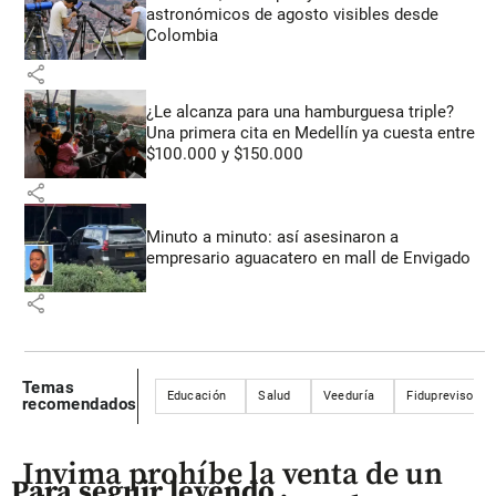
astronómicos de agosto visibles desde
Colombia
share
¿Le alcanza para una hamburguesa triple?
Una primera cita en Medellín ya cuesta entre
$100.000 y $150.000
share
Minuto a minuto: así asesinaron a
empresario aguacatero en mall de Envigado
share
Temas
Educación
Salud
Veeduría
Fiduprevisora
recomendados
Invima prohíbe la venta de un
Para seguir leyendo