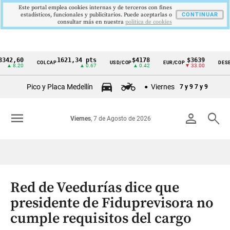
Este portal emplea cookies internas y de terceros con fines
estadísticos, funcionales y publicitarios. Puede aceptarlas o
CONTINUAR
consultar más en nuestra
politica de cookies
60
1621,34 pts
$4178
$3639
COLCAP
USD/COP
EUR/COP
DESEMPLEO
Cintillo
20
▲ 0.67
▲ 0.42
▼ 33.00
de
Pico y Placa Medellín
Viernes
7 y 9
7 y 9
indicadores
económicos
menu
person
search
Viernes
, 7 de Agosto de 2026
Colombia
Red de Veedurías dice que
presidente de Fiduprevisora no
cumple requisitos del cargo