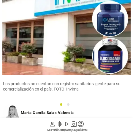
Los productos no cuentan con registro sanitario vigente para su
comercialización en el país. FOTO: Invima
1
2
María Camila Salas Valencia
person
graphic_eq
play_arrow
photo_camera
account_circle
03 de agosto de 2026
Mi Perfil
Pódcast
Reportajes gráficos
Videos
Suscríbete