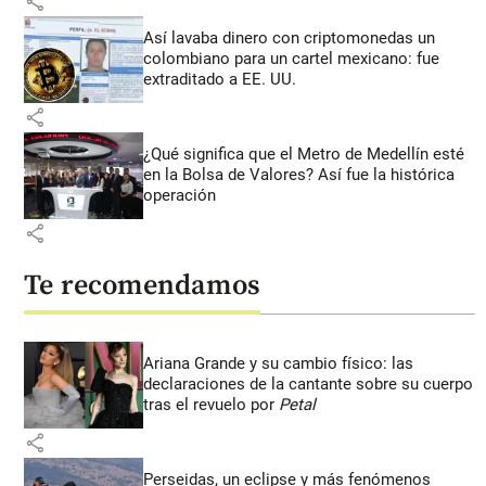
share
Así lavaba dinero con criptomonedas
un
colombiano para un cartel mexicano: fue
extraditado a EE. UU.
share
¿Qué significa que el Metro de Medellín esté
en la Bolsa de Valores? Así fue la histórica
operación
share
Te recomendamos
Ariana Grande y su cambio físico: las
declaraciones de la cantante sobre su cuerpo
tras el revuelo por
Petal
share
Perseidas, un eclipse y más fenómenos