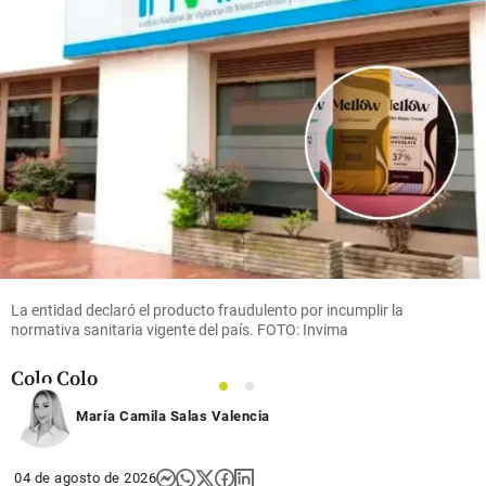
share
Fútbol
Video |
¡Como
toda una
leyenda!
Así fue
recibido
La entidad declaró el producto fraudulento por incumplir la
Vozinha
normativa sanitaria vigente del país. FOTO: Invima
en el
estadio de
Colo Colo
1
2
María Camila Salas Valencia
share
04 de agosto de 2026