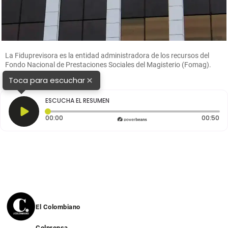
La Fiduprevisora es la entidad administradora de los recursos del
Fondo Nacional de Prestaciones Sociales del Magisterio (Fomag).
FOTO COLPRENSA
×
Toca para escuchar
ESCUCHA EL RESUMEN
Tiempo transcurrido: 0 segundos
Du
00:00
00:50
El Colombiano
Colprensa