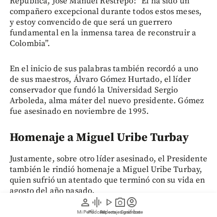
República, José Manuel Restrepo: “Él ha sido un
compañero excepcional durante todos estos meses,
y estoy convencido de que será un guerrero
fundamental en la inmensa tarea de reconstruir a
Colombia”.
En el inicio de sus palabras también recordó a uno
de sus maestros, Álvaro Gómez Hurtado, el líder
conservador que fundó la Universidad Sergio
Arboleda, alma máter del nuevo presidente. Gómez
fue asesinado en noviembre de 1995.
Homenaje a Miguel Uribe Turbay
Justamente, sobre otro líder asesinado, el Presidente
también le rindió homenaje a Miguel Uribe Turbay,
quien sufrió un atentado que terminó con su vida en
agosto del año pasado.
person
graphic_eq
play_arrow
photo_camera
account_circle
Mi Perfil
Pódcast
Reportajes gráficos
Videos
Suscríbete
“Ninguna reivindicación ideológica ni política puede