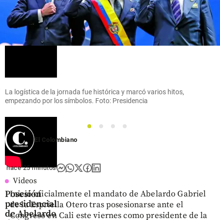
La logística de la jornada fue histórica y marcó varios hitos,
empezando por los símbolos. Foto: Presidencia
1
2
3
4
El Colombiano
hace 25 minutos
Videos
Posesión
Inició oficialmente el mandato de Abelardo Gabriel
presidencial
de la Espriella Otero tras posesionarse ante el
de Abelardo
Congreso en Cali este viernes como presidente de la