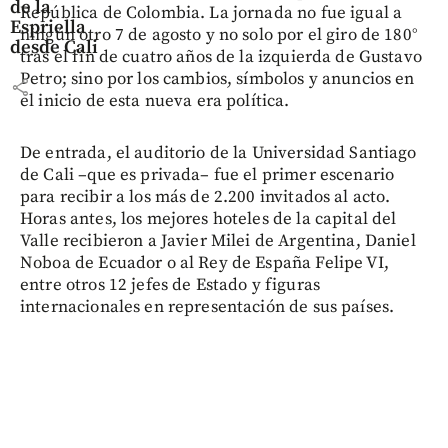
de la
República de Colombia. La jornada no fue igual a
Espriella
ningún otro 7 de agosto y no solo por el giro de 180°
desde Cali
tras el fin de cuatro años de la izquierda de Gustavo
Petro; sino por los cambios, símbolos y anuncios en
share
el inicio de esta nueva era política.
De entrada, el auditorio de la Universidad Santiago
de Cali –que es privada– fue el primer escenario
para recibir a los más de 2.200 invitados al acto.
Horas antes, los mejores hoteles de la capital del
Valle recibieron a Javier Milei de Argentina, Daniel
Noboa de Ecuador o al Rey de España Felipe VI,
entre otros 12 jefes de Estado y figuras
internacionales en representación de sus países.