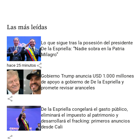
Las más leídas
Lo que sigue tras la posesión del presidente
De la Espriella: “Nadie sobra en la Patria
Milagro”
share
hace 25 minutos
Gobierno Trump anuncia USD 1.000 millones
de apoyo a gobierno de De la Espriella y
promete revisar aranceles
share
De la Espriella congelará el gasto público,
eliminará el impuesto al patrimonio y
desarrollará el fracking: primeros anuncios
desde Cali
share