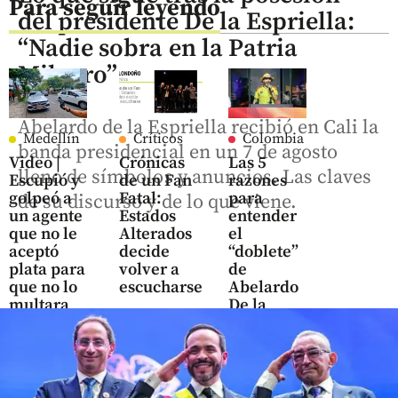
Para seguir leyendo
del presidente De la Espriella:
“Nadie sobra en la Patria
Milagro”
Abelardo de la Espriella recibió en Cali la
Medellín
Críticos
Colombia
banda presidencial en un 7 de agosto
Video |
Crónicas
Las 5
lleno de símbolos y anuncios. Las claves
Escupió y
de un Fan
razones
golpeó a
Fatal:
para
de su discurso y de lo que viene.
un agente
Estados
entender
que no le
Alterados
el
aceptó
decide
“doblete”
plata para
volver a
de
que no lo
escucharse
Abelardo
multara
De la
share
Espriella
share
share