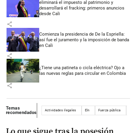
eliminará el impuesto al patrimonio y
desarrollará el fracking: primeros anuncios
desde Cali
share
Comienza la presidencia de De la Espriella:
así fue el juramento y la imposición de banda
en Cali
share
¿Tiene una patineta o cicla eléctrica? Ojo a
las nuevas reglas para circular en Colombia
share
Temas
Actividades ilegales
Eln
Fuerza pública
Ex
recomendados
Lo que sigue tras la posesión