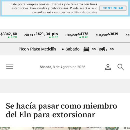
Este portal emplea cookies internas y de terceros con fines
estadísticos, funcionales y publicitarios. Puede aceptarlas o
CONTINUAR
consultar más en nuestra
politica de cookies
2,60
1621,34 pts
$4178
$3639
COLCAP
USD/COP
EUR/COP
DESEMPL
Cintillo
 8.20
▲ 0.67
▲ 0.42
—
de
Pico y Placa Medellín
Sabado
no
no
indicadores
económicos
menu
person
search
Sábado
, 8 de Agosto de 2026
Colombia
Se hacía pasar como miembro
del Eln para extorsionar