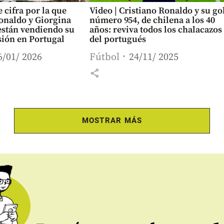
e cifra por la que
Video | Cristiano Ronaldo y su go
onaldo y Giorgina
número 954, de chilena a los 40
están vendiendo su
años: reviva todos los chalacazos
sión en Portugal
del portugués
6/01/ 2026
Fútbol
24/11/ 2025
share
MOSTRAR MÁS