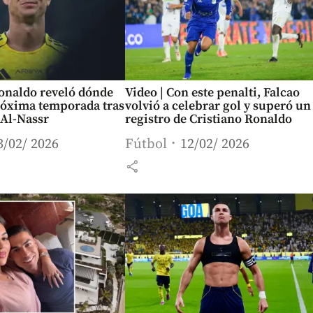
Ronaldo reveló dónde
Video | Con este penalti, Falcao
róxima temporada tras
volvió a celebrar gol y superó un
 Al-Nassr
registro de Cristiano Ronaldo
3/02/ 2026
Fútbol
12/02/ 2026
share