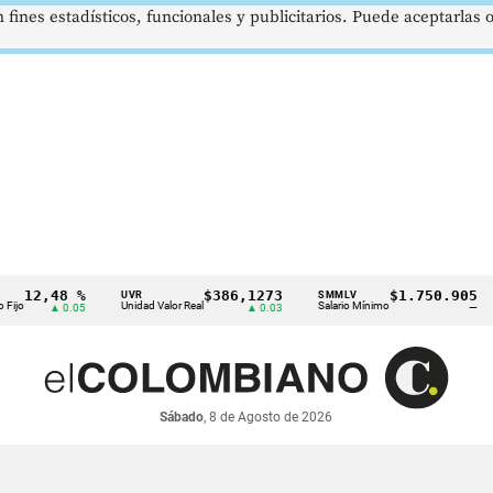
 fines estadísticos, funcionales y publicitarios. Puede aceptarlas
12,48 %
$386,1273
$1.750.905
UVR
SMMLV
B
Unidad Valor Real
Salario Mínimo
Pe
▲ 0.05
▲ 0.03
—
Sábado
, 8 de Agosto de 2026