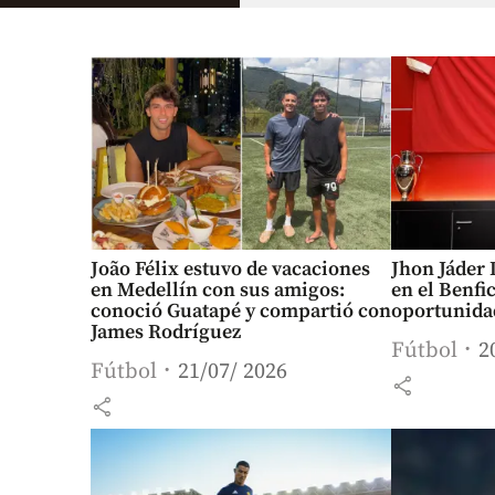
João Félix estuvo de vacaciones
Jhon Jáder
en Medellín con sus amigos:
en el Benfi
conoció Guatapé y compartió con
oportunida
James Rodríguez
Fútbol
2
Fútbol
21/07/ 2026
share
share