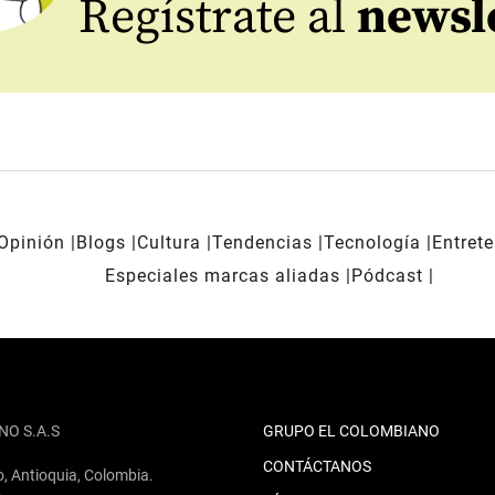
Regístrate al
newsl
Opinión
Blogs
Cultura
Tendencias
Tecnología
Entret
Especiales marcas aliadas
Pódcast
NO S.A.S
GRUPO EL COLOMBIANO
CONTÁCTANOS
o, Antioquia, Colombia.