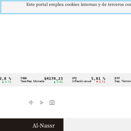
Este portal emplea cookies internas y de terceros con
 %
$4178,23
5,81 %
TRM
IPC
DTF
Cintillo
Tasa Rep. Moneda
Inflación anual
Dep. Término Fijo
10
▲ 0.42
▼ 0.12
de
indicadores
graphic_eq
play_arrow
photo_camera
económicos
Colombia
Al-Nassr