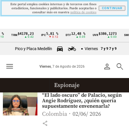
Este portal emplea cookies internas y de terceros con fines
estadísticos, funcionales y publicitarios. Puede aceptarlas o
CONTINUAR
consultar más en nuestra
politica de cookies
%
$4178,23
5,81 %
12,48 %
$386,1273
TRM
IPC
DTF
UVR
SMM
Cintillo
0
▲ 0.42
▼ 0.12
▲ 0.05
▲ 0.03
de
Pico y Placa Medellín
Viernes
7 y 9
7 y 9
indicadores
económicos
menu
person
search
Viernes
, 7 de Agosto de 2026
Colombia
Espionaje
“El lado oscuro” de Palacio, según
Angie Rodríguez, ¿quién quería
supuestamente envenenarla?
Colombia
02/06/ 2026
share