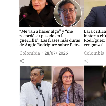
“Me van a hacer algo” y “me
Lara critica
recordó su pasado en la
historia cl
guerrilla”: Las frases más duras
Rodríguez: 
de Angie Rodríguez sobre Petro y
venganza”
“cosas feas” en Casa de Nariño
Colombia
28/07/ 2026
Colombia
share
share