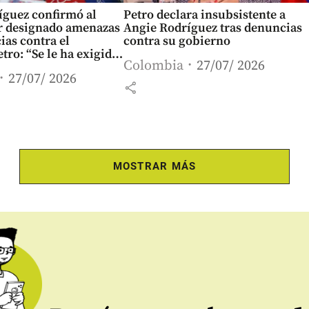
íguez confirmó al
Petro declara insubsistente a
r designado amenazas
Angie Rodríguez tras denuncias
ias contra el
contra su gobierno
tro: “Se le ha exigido
Colombia
27/07/ 2026
27/07/ 2026
share
MOSTRAR MÁS