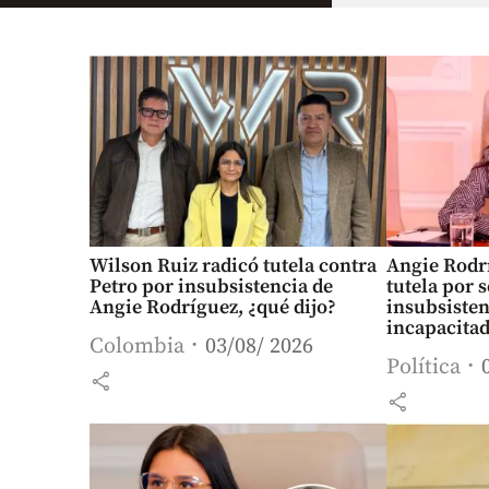
Wilson Ruiz radicó tutela contra
Angie Rodr
Petro por insubsistencia de
tutela por 
Angie Rodríguez, ¿qué dijo?
insubsisten
incapacita
Colombia
03/08/ 2026
Política
share
share