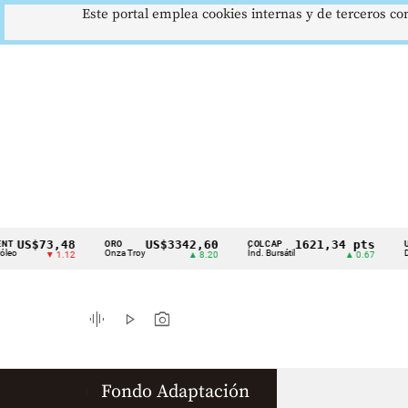
Este portal emplea cookies internas y de terceros con
US$73,48
US$3342,60
1621,34 pts
ORO
COLCAP
USD/
Cintillo
Onza Troy
Índ. Bursátil
Dólar 
▼ 1.12
▲ 8.20
▲ 0.67
de
indicadores
graphic_eq
play_arrow
photo_camera
económicos
Colombia
Fondo Adaptación