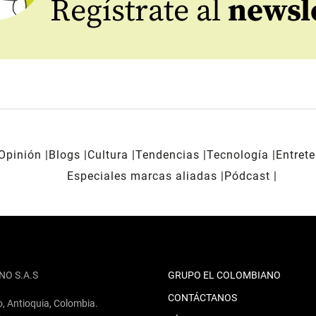
Regístrate al
newsl
Opinión
Blogs
Cultura
Tendencias
Tecnología
Entret
Especiales marcas aliadas
Pódcast
NO S.A.S
GRUPO EL COLOMBIANO
CONTÁCTANOS
o, Antioquia, Colombia.