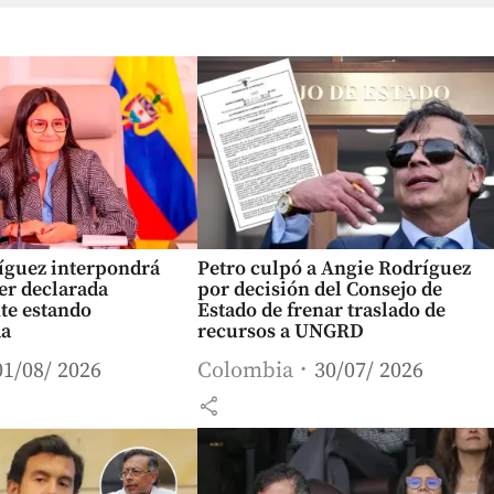
íguez interpondrá
Petro culpó a Angie Rodríguez
ser declarada
por decisión del Consejo de
te estando
Estado de frenar traslado de
da
recursos a UNGRD
01/08/ 2026
Colombia
30/07/ 2026
share