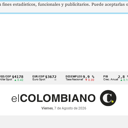
 fines estadísticos, funcionales y publicitarios. Puede aceptarlas
$4178
$3672
9,9 %
2,8 %
COP
EUR/COP
DESEMPLEO
PIB
Spot
Euro Spot
Tasa Nacional
Crec. Anual
▲ 0.42
—
▼ 0.30
▲ 0.10
Viernes
, 7 de Agosto de 2026