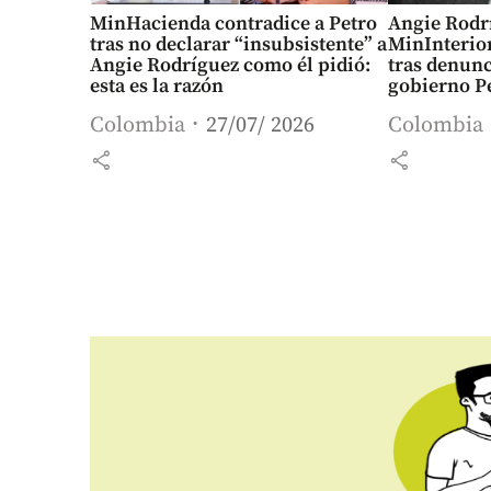
MinHacienda contradice a Petro
Angie Rodr
tras no declarar “insubsistente” a
MinInterio
Angie Rodríguez como él pidió:
tras denunc
esta es la razón
gobierno Pe
silencio”
Colombia
27/07/ 2026
Colombia
share
share