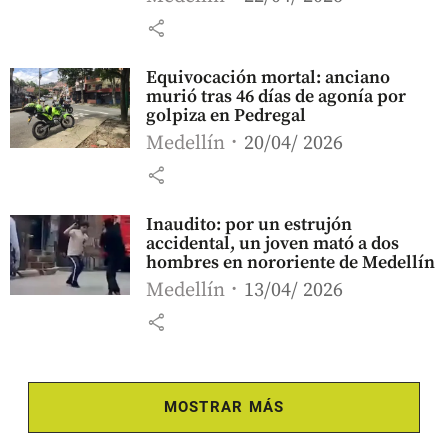
share
Equivocación mortal: anciano
murió tras 46 días de agonía por
golpiza en Pedregal
Medellín
20/04/ 2026
share
Inaudito: por un estrujón
accidental, un joven mató a dos
hombres en nororiente de Medellín
Medellín
13/04/ 2026
share
MOSTRAR MÁS