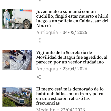
Joven mató a su mamá con un
cuchillo, fingió estar muerto e hirió
luego a un policía en Caldas, sur del
Aburrá
Antioquia
04/05/ 2026
share
Vigilante de la Secretaría de
Movilidad de Itagüí fue agredido, al
parecer, por un veedor ciudadano
Antioquia
23/04/ 2026
share
El metro está más demorado de lo
habitual: fallas en un tren y pelea
en una estación retrasó las
frecuencias
Medellín
22/04/ 2026