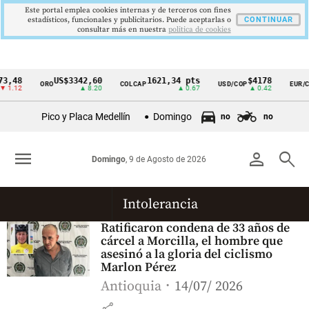
Este portal emplea cookies internas y de terceros con fines
estadísticos, funcionales y publicitarios. Puede aceptarlas o
CONTINUAR
consultar más en nuestra
politica de cookies
3,48
US$3342,60
1621,34 pts
$4178
ORO
COLCAP
USD/COP
EUR/C
Cintillo
 1.12
▲ 8.20
▲ 0.67
▲ 0.42
de
Pico y Placa Medellín
Domingo
no
no
indicadores
económicos
menu
person
search
Domingo
, 9 de Agosto de 2026
Colombia
Intolerancia
Ratificaron condena de 33 años de
cárcel a Morcilla, el hombre que
asesinó a la gloria del ciclismo
Marlon Pérez
Antioquia
14/07/ 2026
share