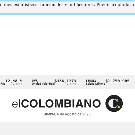
 fines estadísticos, funcionales y publicitarios. Puede aceptarlas
12,48 %
$386,1273
$1.750.905
UVR
SMMLV
B
Unidad Valor Real
Salario Mínimo
Pe
▲ 0.05
▲ 0.03
—
Jueves
, 6 de Agosto de 2026