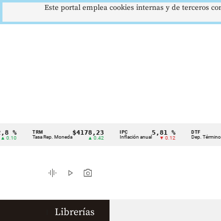
Este portal emplea cookies internas y de terceros con
 %
$4178,23
5,81 %
TRM
IPC
DTF
Cintillo
Tasa Rep. Moneda
Inflación anual
Dep. Término Fijo
10
▲ 0.42
▼ 0.12
de
indicadores
graphic_eq
play_arrow
photo_camera
económicos
Colombia
Librerías