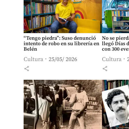
“Tengo piedra”: Suso denunció
No se pierd
intento de robo en su librería en
llegó Días d
Belén
con 300 eve
Cultura
25/05/ 2026
Cultura
share
share