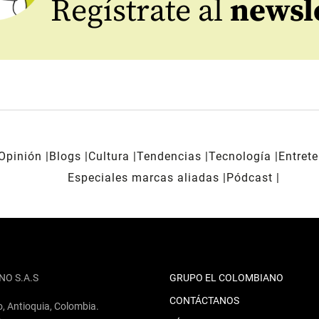
Regístrate al
newsl
Opinión
Blogs
Cultura
Tendencias
Tecnología
Entret
Especiales marcas aliadas
Pódcast
NO S.A.S
GRUPO EL COLOMBIANO
CONTÁCTANOS
o, Antioquia, Colombia.