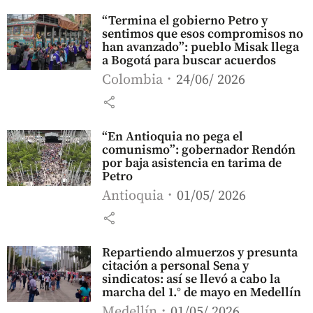
“Termina el gobierno Petro y
sentimos que esos compromisos no
han avanzado”: pueblo Misak llega
a Bogotá para buscar acuerdos
Colombia
24/06/ 2026
share
“En Antioquia no pega el
comunismo”: gobernador Rendón
por baja asistencia en tarima de
Petro
Antioquia
01/05/ 2026
share
Repartiendo almuerzos y presunta
citación a personal Sena y
sindicatos: así se llevó a cabo la
marcha del 1.° de mayo en Medellín
Medellín
01/05/ 2026