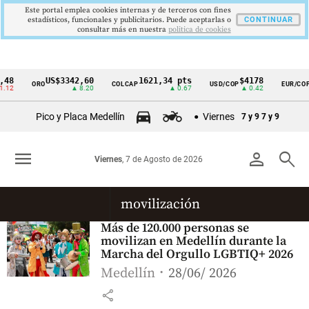
Este portal emplea cookies internas y de terceros con fines
estadísticos, funcionales y publicitarios. Puede aceptarlas o
CONTINUAR
consultar más en nuestra
politica de cookies
48
US$3342,60
1621,34 pts
$4178
ORO
COLCAP
USD/COP
EUR/COP
Cintillo
.12
▲ 8.20
▲ 0.67
▲ 0.42
de
Pico y Placa Medellín
Viernes
7 y 9
7 y 9
indicadores
económicos
menu
person
search
Viernes
, 7 de Agosto de 2026
Colombia
movilización
Más de 120.000 personas se
movilizan en Medellín durante la
Marcha del Orgullo LGBTIQ+ 2026
Medellín
28/06/ 2026
share