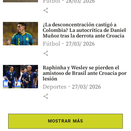
Fútbol
28/03/ 2026
share
¿La desconcentración castigó a
Colombia? La autocrítica de Daniel
Muñoz tras la derrota ante Croacia
Fútbol
27/03/ 2026
share
Raphinha y Wesley se pierden el
amistoso de Brasil ante Croacia por
lesión
Deportes
27/03/ 2026
share
MOSTRAR MÁS