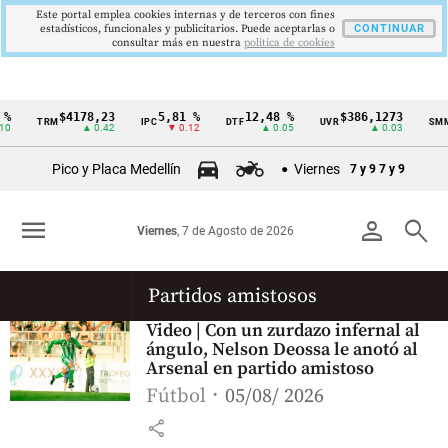
Este portal emplea cookies internas y de terceros con fines
estadísticos, funcionales y publicitarios. Puede aceptarlas o
CONTINUAR
consultar más en nuestra
politica de cookies
%
$4178,23
5,81 %
12,48 %
$386,1273
TRM
IPC
DTF
UVR
SMM
Cintillo
0
▲ 0.42
▼ 0.12
▲ 0.05
▲ 0.03
de
Pico y Placa Medellín
Viernes
7 y 9
7 y 9
indicadores
económicos
menu
person
search
Viernes
, 7 de Agosto de 2026
Colombia
Partidos amistosos
Video | Con un zurdazo infernal al
ángulo, Nelson Deossa le anotó al
Arsenal en partido amistoso
Fútbol
05/08/ 2026
share