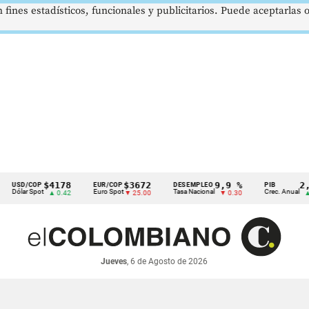
 fines estadísticos, funcionales y publicitarios. Puede aceptarlas
$4178
$3672
9,9 %
2,8 
USD/COP
EUR/COP
DESEMPLEO
PIB
ólar Spot
Euro Spot
Tasa Nacional
Crec. Anual
▲ 0.42
▼ 25.00
▼ 0.30
▲ 0.1
Jueves
, 6 de Agosto de 2026