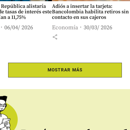
 República alistaría
Adiós a insertar la tarjeta:
e tasas de interés este
Bancolombia habilita retiros sin
ían a 11,75%
contacto en sus cajeros
06/04/ 2026
Economía
30/03/ 2026
share
MOSTRAR MÁS