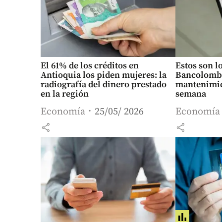
El 61% de los créditos en
Estos son l
Antioquia los piden mujeres: la
Bancolombi
radiografía del dinero prestado
mantenimien
en la región
semana
Economía
25/05/ 2026
Economía
share
share