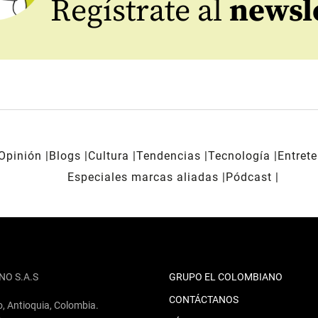
Regístrate al
newsl
Opinión
Blogs
Cultura
Tendencias
Tecnología
Entret
Especiales marcas aliadas
Pódcast
NO S.A.S
GRUPO EL COLOMBIANO
CONTÁCTANOS
o, Antioquia, Colombia.