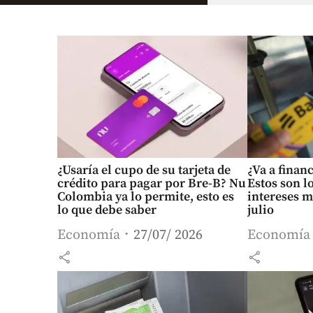
¿Usaría el cupo de su tarjeta de
¿Va a finan
crédito para pagar por Bre-B? Nu
Estos son l
Colombia ya lo permite, esto es
intereses m
lo que debe saber
julio
Economía
27/07/ 2026
Economía
share
share