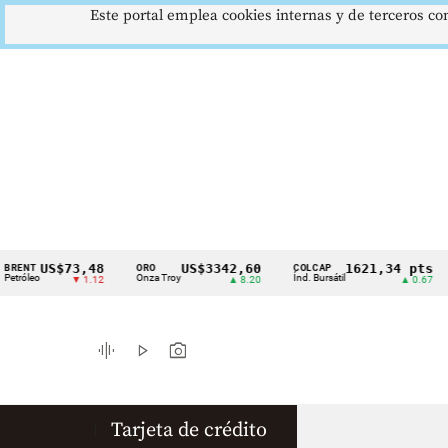
Este portal emplea cookies internas y de terceros con
US$73,48
US$3342,60
1621,34 pts
ENT
ORO
COLCAP
Cintillo
óleo
Onza Troy
Índ. Bursátil
D
▼ 1.12
▲ 8.20
▲ 0.67
de
indicadores
graphic_eq
play_arrow
photo_camera
económicos
Colombia
Tarjeta de crédito