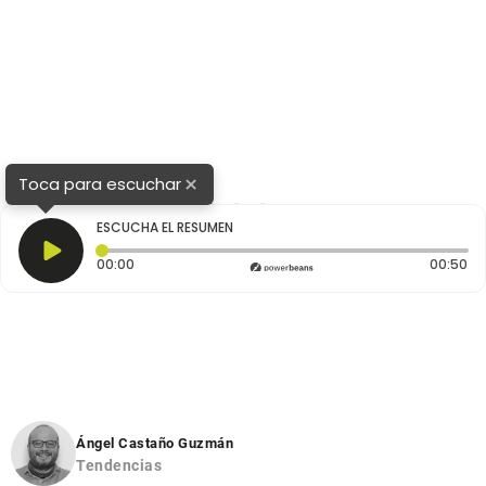
×
Toca para escuchar
1
2
3
ESCUCHA EL RESUMEN
Tiempo transcurrido: 0 segundos
Du
00:00
00:50
Ángel Castaño Guzmán
Tendencias