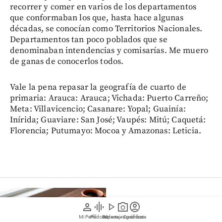
recorrer y comer en varios de los departamentos
que conformaban los que, hasta hace algunas
décadas, se conocían como Territorios Nacionales.
Departamentos tan poco poblados que se
denominaban intendencias y comisarías. Me muero
de ganas de conocerlos todos.
Vale la pena repasar la geografía de cuarto de
primaria: Arauca: Arauca; Vichada: Puerto Carreño;
Meta: Villavicencio; Casanare: Yopal; Guainía:
Inírida; Guaviare: San José; Vaupés: Mitú; Caquetá:
Florencia; Putumayo: Mocoa y Amazonas: Leticia.
Gastronomía
person
graphic_eq
play_arrow
photo_camera
account_circle
Mi Perfil
Pódcast
Reportajes gráficos
Videos
Suscríbete
Comiendo por Colombia: en la