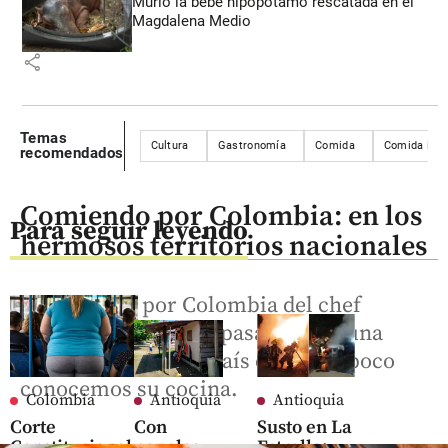
Murió la bebé hipopótamo rescatada en el
Magdalena Medio
share
Temas
Cultura
Gastronomía
Comida
Comida ital
recomendados
Comiendo por Colombia: en los
Para seguir leyendo
hermosos territorios nacionales
El recorrido por Colombia del chef
Molina termina hoy pasando por una
sección del Sur del país de la que poco
conocemos su cocina.
Colombia
Antioquia
Antioquia
Corte
Con
Susto en La
Constitucional
paneles
Estrella: