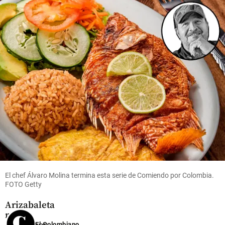
ordenó
solares,
bomberos
medidas al
llevarán
apagaron
transporte
energía a
carro que
público para
habitantes
se incendió
evitar
ubicados
en la
discriminación
a orillas
madrugada
a personas con
del río
share
sobrepeso
Atrato, en
Antioquia
share
share
Colombia
El chef Álvaro Molina termina esta serie de Comiendo por Colombia.
Indagatoria
FOTO Getty
a Gloria
Arizabaleta
revive
El Colombiano