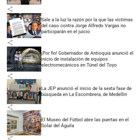
share
Sale a la luz la razón por la que las víctimas
del caso contra Jorge Alfredo Vargas no
participarán en el juicio
share
¡Por fin! Gobernador de Antioquia anunció el
inicio de instalación de equipos
electromecánicos en Túnel del Toyo
share
La JEP anunció el inicio de la sexta fase de
búsqueda en La Escombrera, de Medellín
share
El Museo del Fútbol abre las puertas en el
Solar del Águila
share