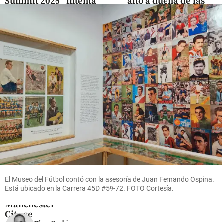
Summit 2026
intenta
alto a dueña de las
confirma la
superar
vallas: María
participación
su crisis
Fernanda Murillo
del
con
hizo historia en
vicepresidente
disculpas
Centroamericanos
electo José
y dio su
share
Manuel
“pleno
Restrepo en el
apoyo” a
evento
Infantino
share
share
Fútbol
Un
El Museo del Fútbol contó con la asesoría de Juan Fernando Ospina.
aficionado
Está ubicado en la Carrera 45D #59-72. FOTO Cortesía.
del
Manchester
City se