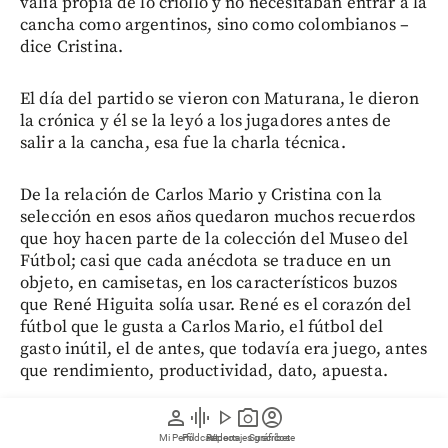
valía propia de lo criollo y no necesitaban entrar a la
cancha como argentinos, sino como colombianos –
dice Cristina.
El día del partido se vieron con Maturana, le dieron
la crónica y él se la leyó a los jugadores antes de
salir a la cancha, esa fue la charla técnica.
De la relación de Carlos Mario y Cristina con la
selección en esos años quedaron muchos recuerdos
que hoy hacen parte de la colección del Museo del
Fútbol; casi que cada anécdota se traduce en un
objeto, en camisetas, en los característicos buzos
que René Higuita solía usar. René es el corazón del
fútbol que le gusta a Carlos Mario, el fútbol del
gasto inútil, el de antes, que todavía era juego, antes
que rendimiento, productividad, dato, apuesta.
person
graphic_eq
play_arrow
photo_camera
account_circle
–René era un genio, yo nunca me canso de decirle. Y
Mi Perfil
Pódcast
Reportajes gráficos
Videos
Suscríbete
le decía en estos días a Cristina: “Nunca volveremos