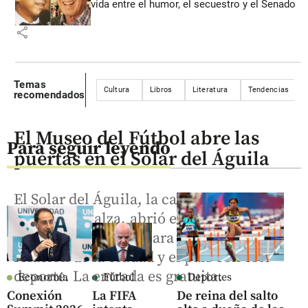
vida entre el humor, el secuestro y el Senado
share
Temas
Cultura
Libros
Literatura
Tendencias
recomendados
El Museo del Fútbol abre las
Para seguir leyendo
puertas en el Solar del Águila
El Solar del Águila, la casa cultural del
Águila Descalza, abrió el Museo del
Fútbol, un espacio para conocer la
relación de la ciudad y el país con este
deporte. La entrada es gratuita.
Economía
Fútbol
Deportes
Conexión
La FIFA
De reina del salto