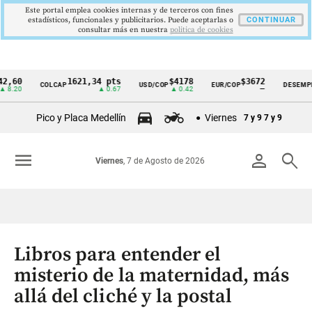
Este portal emplea cookies internas y de terceros con fines
estadísticos, funcionales y publicitarios. Puede aceptarlas o
CONTINUAR
consultar más en nuestra
politica de cookies
0
1621,34 pts
$4178
$3672
9
COLCAP
USD/COP
EUR/COP
DESEMPLEO
Cintillo
0
▲ 0.67
▲ 0.42
—
▼
de
Pico y Placa Medellín
Viernes
7 y 9
7 y 9
indicadores
económicos
menu
person
search
Viernes
, 7 de Agosto de 2026
Colombia
Libros para entender el
misterio de la maternidad, más
allá del cliché y la postal