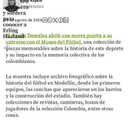
enfrentó a
Sara Kapkin
la ceguera
Tendencias
y sordera
para
05 de agosto de 2026
conocer a
Erling
El Águila Descalza abrió una nueva puerta a su
Haaland
universo con el Museo del Fútbol,
una colección de
share
piezas memorables sobre la historia de este deporte
y su impacto en la memoria colectiva de los
colombianos.
La muestra incluye archivo fotográfico sobre la
historia del fútbol en Medellín, desde los primeros
equipos, las canchas que aparecieron en los barrios
y la construcción del estadio. También hay
colecciones de revistas, camisetas, buzos de
jugadores de la selección Colombia, entre otras
cosas.