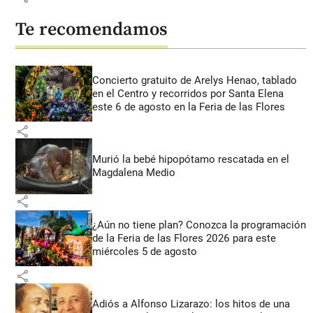
Te recomendamos
Concierto gratuito de Arelys Henao, tablado
en el Centro y recorridos por Santa Elena
este 6 de agosto en la Feria de las Flores
share
Murió la bebé hipopótamo rescatada en el
Magdalena Medio
share
¿Aún no tiene plan? Conozca la programación
de la Feria de las Flores 2026 para este
miércoles 5 de agosto
share
Adiós a Alfonso Lizarazo: los hitos de una