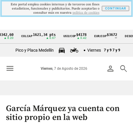
Este portal emplea cookies internas y de terceros con fines
estadísticos, funcionales y publicitarios. Puede aceptarlas o
CONTINUAR
consultar más en nuestra
politica de cookies
2,60
1621,34 pts
$4178
$3672
COLCAP
USD/COP
EUR/COP
DESEMP
Cintillo
▲ 8.20
▲ 0.67
▲ 0.42
—
de
Pico y Placa Medellín
Viernes
7 y 9
7 y 9
indicadores
económicos
menu
person
search
Viernes
, 7 de Agosto de 2026
Colombia
García Márquez ya cuenta con
sitio propio en la web