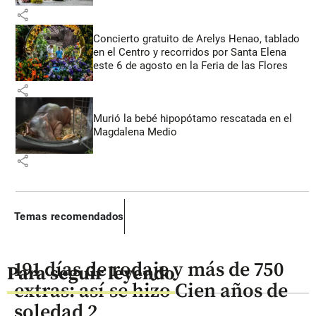
share
Concierto gratuito de Arelys Henao, tablado
en el Centro y recorridos por Santa Elena
este 6 de agosto en la Feria de las Flores
share
Murió la bebé hipopótamo rescatada en el
Magdalena Medio
share
Temas recomendados
191 días de rodaje y más de 750
Para seguir leyendo
extras: así se hizo Cien años de
soledad 2