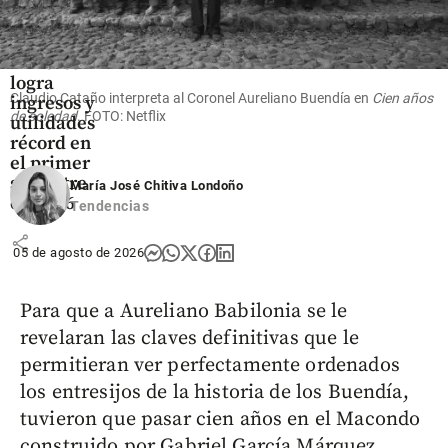
Economía
Mineros
logra
Claudio Cataño interpreta al Coronel Aureliano Buendía en
Cien años
ingresos y
de soledad
. FOTO: Netflix
utilidades
récord en
el primer
semestre
María José Chitiva Londoño
de 2026
Tendencias
share
05 de agosto de 2026
Para que a Aureliano Babilonia se le
revelaran las claves definitivas que le
permitieran ver perfectamente ordenados
los entresijos de la historia de los Buendía,
tuvieron que pasar cien años en el Macondo
construido por Gabriel García Márquez.