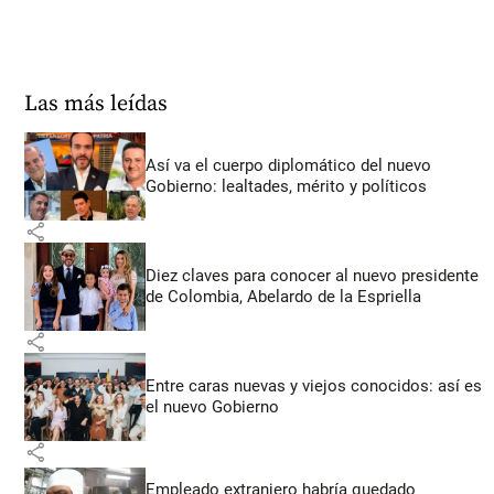
Las más leídas
Así va el cuerpo diplomático del nuevo
Gobierno: lealtades, mérito y políticos
share
Diez claves para conocer al nuevo presidente
de Colombia, Abelardo de la Espriella
share
Entre caras nuevas y viejos conocidos: así es
el nuevo Gobierno
share
Empleado extranjero habría quedado