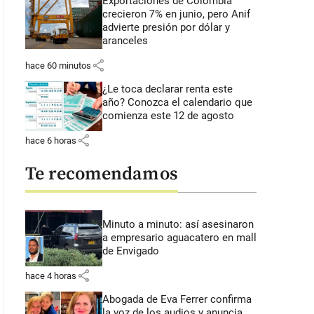
Exportaciones de Colombia
crecieron 7% en junio, pero Anif
advierte presión por dólar y
aranceles
share
hace 60 minutos
¿Le toca declarar renta este
año? Conozca el calendario que
comienza este 12 de agosto
share
hace 6 horas
Te recomendamos
Minuto a minuto: así asesinaron
a empresario aguacatero en mall
de Envigado
share
hace 4 horas
Abogada de Eva Ferrer confirma
la voz de los audios y anuncia