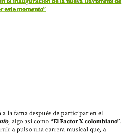
en la inauguración de la nueva Daviarena de
or este momento”
ó a la fama después de participar en el
nfo
, algo así como
“El Factor X colombiano”
.
ruir a pulso una carrera musical que, a