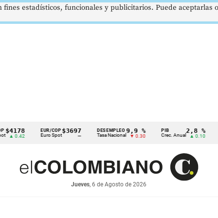
 fines estadísticos, funcionales y publicitarios. Puede aceptarlas
78
$3697
9,9 %
2,8 %
EUR/COP
DESEMPLEO
PIB
TRM
Euro Spot
Tasa Nacional
Crec. Anual
Tasa 
.42
—
▼ 0.30
▲ 0.10
Jueves
, 6 de Agosto de 2026