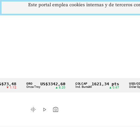
Este portal emplea cookies internas y de terceros con
,48
US$3342,60
1621,34 pts
$41
ORO
COLCAP
USD/COP
Cintillo
Onza Troy
Índ. Bursátil
Dólar Spot
1.12
▲ 8.20
▲ 0.67
▲ 0
de
indicadores
graphic_eq
play_arrow
photo_camera
económicos
Colombia