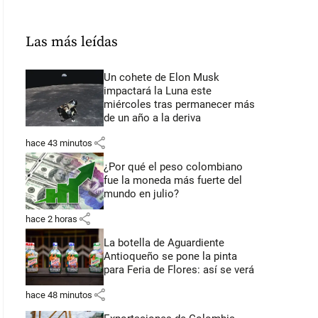
Las más leídas
Un cohete de Elon Musk
impactará la Luna este
miércoles tras permanecer más
de un año a la deriva
share
hace 43 minutos
¿Por qué el peso colombiano
fue la moneda más fuerte del
mundo en julio?
share
hace 2 horas
La botella de Aguardiente
Antioqueño se pone la pinta
para Feria de Flores: así se verá
share
hace 48 minutos