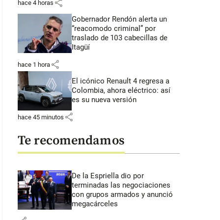
share
hace 4 horas
Gobernador Rendón alerta un
“reacomodo criminal” por
traslado de 103 cabecillas de
Itagüí
share
hace 1 hora
El icónico Renault 4 regresa a
Colombia, ahora eléctrico: así
es su nueva versión
share
hace 45 minutos
Te recomendamos
De la Espriella dio por
terminadas las negociaciones
con grupos armados y anunció
megacárceles