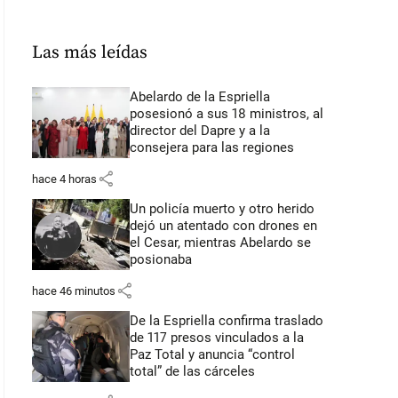
Las más leídas
Abelardo de la Espriella
posesionó a sus 18 ministros, al
director del Dapre y a la
consejera para las regiones
share
hace 4 horas
Un policía muerto y otro herido
dejó un atentado con drones en
el Cesar, mientras Abelardo se
posionaba
share
hace 46 minutos
De la Espriella confirma traslado
de 117 presos vinculados a la
Paz Total y anuncia “control
total” de las cárceles