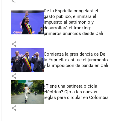
share
De la Espriella congelará el
gasto público, eliminará el
impuesto al patrimonio y
desarrollará el fracking:
primeros anuncios desde Cali
share
Comienza la presidencia de De
la Espriella: así fue el juramento
y la imposición de banda en Cali
share
¿Tiene una patineta o cicla
eléctrica? Ojo a las nuevas
reglas para circular en Colombia
share