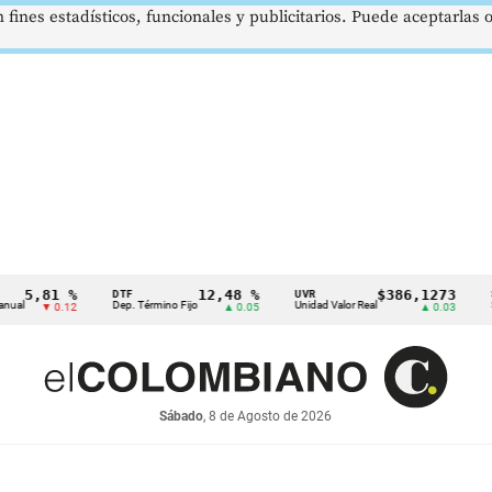
 fines estadísticos, funcionales y publicitarios. Puede aceptarlas
81 %
12,48 %
$386,1273
DTF
UVR
SMMLV
Dep. Término Fijo
Unidad Valor Real
Salario M
▼ 0.12
▲ 0.05
▲ 0.03
Sábado
, 8 de Agosto de 2026